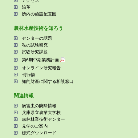
アクセス
沿⾰
所内の施設配置図
農林⽔産技術を知ろう
センターの話題
私の試験研究
試験研究課題
第6期中期業務計画
オンライン研究報告
刊⾏物
知的財産に関する相談窓⼝
関連情報
病害⾍の防除情報
兵庫県⽴農業⼤学校
森林林業技術センター
⾒学のご案内
様式ダウンロード