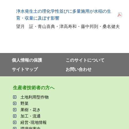
浄水発生土の理化学性並びに多量施用が水稲の生
育・収量に及ぼす影響
望月 証・青山喜典・津高寿和・藤中邦則・桑名健夫
個⼈情報の保護
このサイトについて
サイトマップ
お問い合わせ
⽣産者技術者の⽅へ
⼟地利⽤型作物
野菜
果樹・花き
加⼯・流通
経営･現地情報
環境病害⾍