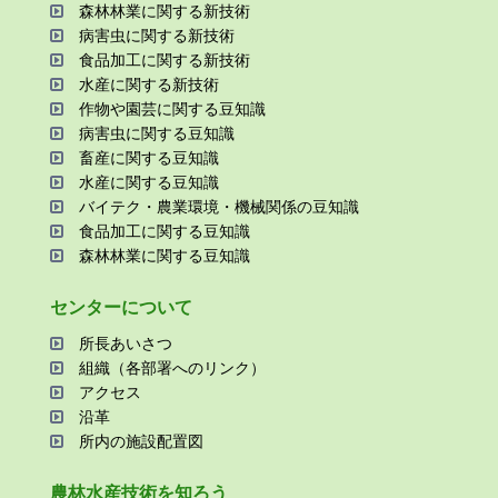
森林林業に関する新技術
病害⾍に関する新技術
⾷品加⼯に関する新技術
⽔産に関する新技術
作物や園芸に関する⾖知識
病害⾍に関する⾖知識
畜産に関する⾖知識
⽔産に関する⾖知識
バイテク・農業環境・機械関係の⾖知識
⾷品加⼯に関する⾖知識
森林林業に関する⾖知識
センターについて
所⻑あいさつ
組織（各部署へのリンク）
アクセス
沿⾰
所内の施設配置図
農林⽔産技術を知ろう