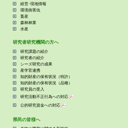
経営･現地情報
環境病害⾍
畜産
森林林業
⽔産
研究者研究機関の⽅へ
研究課題の紹介
研究者の紹介
シーズ研究の成果
産学官連携
知的財産の保有状況（特許）
知的財産の保有状況（品種）
研究員の受⼊
研究活動不正⾏為への対応
公的研究資金への対応
県⺠の皆様へ