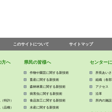
このサイトについて
サイトマップ
の⽅へ
県⺠の皆様へ
センター
作物や園芸に関する新技術
所⻑あいさ
畜産に関する新技術
組織（各部
森林林業に関する新技術
アクセス
病害⾍に関する新技術
沿⾰
況（特許）
⾷品加⼯に関する新技術
所内の施設
況（品種）
⽔産に関する新技術