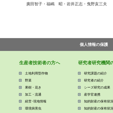
廣田智子・福嶋 昭・岩井正志・曳野亥三夫
個⼈情報の保護
⽣産者技術者の⽅へ
研究者研究機関
⼟地利⽤型作物
研究課題の紹介
野菜
研究者の紹介
果樹・花き
シーズ研究の成果
加⼯・流通
産学官連携
経営･現地情報
知的財産の保有状
環境病害⾍
知的財産の保有状