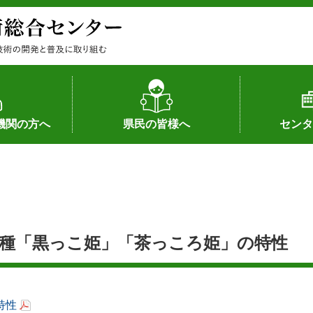
機関の方へ
県民の皆様へ
センタ
果
状況（特許）
状況（品種）
為への対応
の対応
畜産に関する新技術
森林林業に関する新技術
病害虫に関する新技術
食品加工に関する新技術
水産に関する新技術
作物や園芸に関する豆知識
病害虫に関する豆知識
畜産に関する豆知識
水産に関する豆知識
バイテク・農業環境・機械関係
食品加工に関する豆知識
森林林業に関する豆知識
作物や園芸に関する新技術
組織（各部
アクセス
沿革
所内の施設
所長あいさ
の豆知識
種「黒っこ姫」「茶っころ姫」の特性
特性