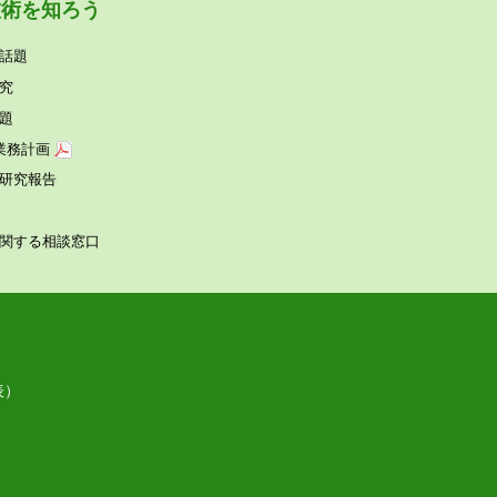
技術を知ろう
話題
究
題
業務計画
研究報告
関する相談窓⼝
表）