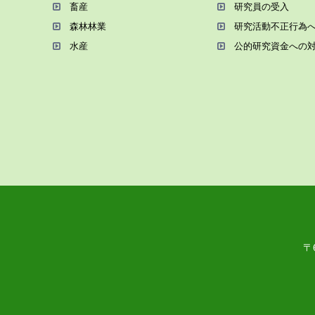
畜産
研究員の受⼊
森林林業
研究活動不正⾏為
⽔産
公的研究資金への
〒