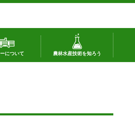
ーについて
農林水産技術を知ろう
署へのリンク）
配置図
つ
私の試験研究
試験研究課題
第6期中期業務計画
オンライン研究報告
刊行物
知的財産に関する相談窓口
センターの話題