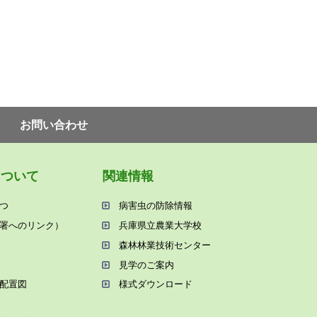
お問い合わせ
について
関連情報
つ
病害⾍の防除情報
署へのリンク）
兵庫県⽴農業⼤学校
森林林業技術センター
⾒学のご案内
配置図
様式ダウンロード