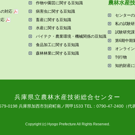
農林⽔産
作物や園芸に関する⾖知識
への対応
病害⾍に関する⾖知識
センターの
対応
畜産に関する⾖知識
私の試験研
⽔産に関する⾖知識
試験研究課
バイテク・農業環境・機械関係の⾖知識
第6期中期
⾷品加⼯に関する⾖知識
オンライン
森林林業に関する⾖知識
刊⾏物
知的財産に
兵庫県⽴農林⽔産技術総合センター
679-0198 兵庫県加⻄市別府町南ノ岡甲1533
TEL：0790-47-2400（代
Copyright (c) Hyogo Prefecture All Rights Reserved.