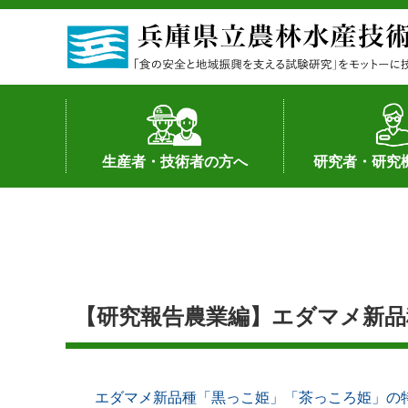
生産者・技術者の方へ
研究者・研究
野菜
果樹・花き
加工・流通
経営･現地情報
環境病害虫
畜産
森林林業
水産
基幹種雄牛の紹介
土地利用型作物
シーズ研究の成
産学官連携
知的財産の保有
知的財産の保有
研究員の受入
研究活動不正行
公的研究資金へ
研究者の紹介
【研究報告農業編】エダマメ新品
エダマメ新品種「黒っこ姫」「茶っころ姫」の