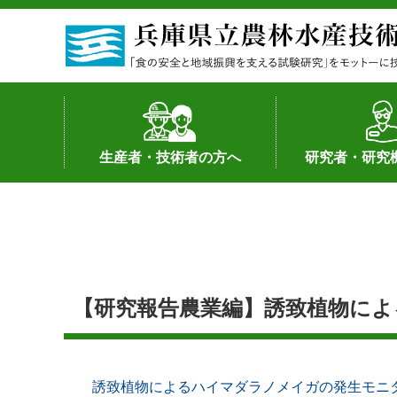
生産者・技術者の方へ
研究者・研究
野菜
果樹・花き
加工・流通
経営･現地情報
環境病害虫
畜産
森林林業
水産
基幹種雄牛の紹介
土地利用型作物
シーズ研究の成
産学官連携
知的財産の保有
知的財産の保有
研究員の受入
研究活動不正行
公的研究資金へ
研究者の紹介
【研究報告農業編】誘致植物に
誘致植物によるハイマダラノメイガの発生モニ