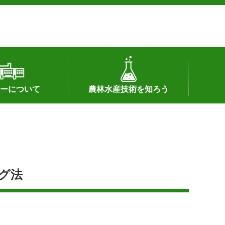
ーについて
農林水産技術を知ろう
署へのリンク）
配置図
つ
私の試験研究
試験研究課題
第6期中期業務計画
オンライン研究報告
刊行物
知的財産に関する相談窓口
センターの話題
グ法