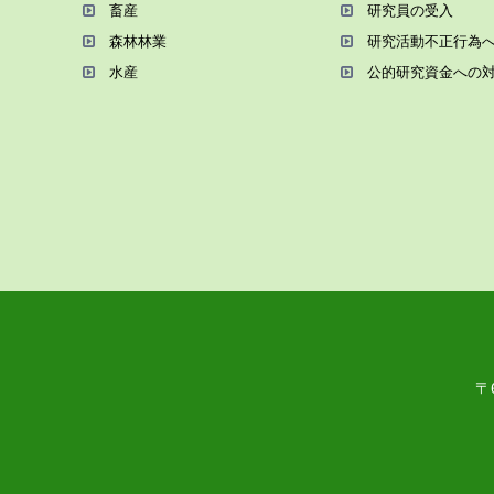
畜産
研究員の受⼊
森林林業
研究活動不正⾏為
⽔産
公的研究資金への
〒