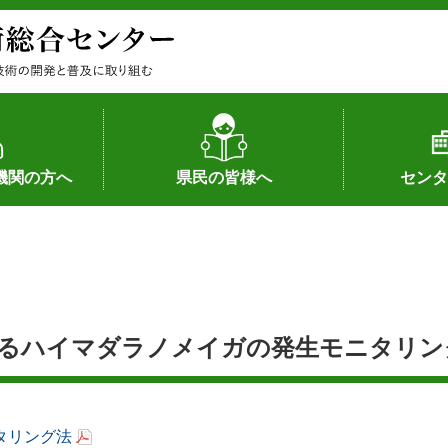
機関の方へ
県民の皆様へ
センタ
果
状況（特許）
状況（品種）
為への対応
の対応
畜産に関する新技術
森林林業に関する新技術
病害虫に関する新技術
食品加工に関する新技術
水産に関する新技術
作物や園芸に関する豆知識
病害虫に関する豆知識
畜産に関する豆知識
水産に関する豆知識
バイテク・農業環境・機械関係
食品加工に関する豆知識
森林林業に関する豆知識
作物や園芸に関する新技術
組織（各部
アクセス
沿革
所内の施設
所長あいさ
の豆知識
よるハイマダラノメイガの発生モニタリン
タリング法