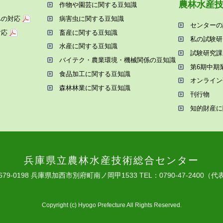
農林⽔産
作物や園芸に関する⾖知識
への対応
病害⾍に関する⾖知識
センターの
対応
畜産に関する⾖知識
私の試験研
⽔産に関する⾖知識
試験研究課
バイテク・農業環境・機械関係の⾖知識
第6期中期
⾷品加⼯に関する⾖知識
オンライン
森林林業に関する⾖知識
刊⾏物
知的財産に
兵庫県⽴農林⽔産技術総合センター
679-0198 兵庫県加⻄市別府町南ノ岡甲1533
TEL：0790-47-2400（代
Copyright (c) Hyogo Prefecture All Rights Reserved.