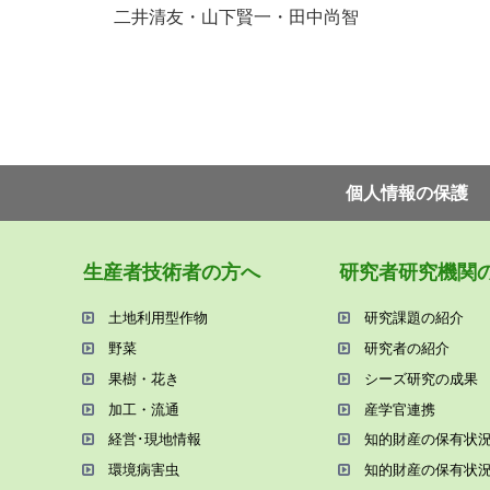
二井清友・山下賢一・田中尚智
個⼈情報の保護
⽣産者技術者の⽅へ
研究者研究機関
⼟地利⽤型作物
研究課題の紹介
野菜
研究者の紹介
果樹・花き
シーズ研究の成果
加⼯・流通
産学官連携
経営･現地情報
知的財産の保有状
環境病害⾍
知的財産の保有状