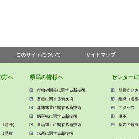
このサイトについて
サイトマップ
の⽅へ
県⺠の皆様へ
センター
作物や園芸に関する新技術
所⻑あいさ
畜産に関する新技術
組織（各部
森林林業に関する新技術
アクセス
病害⾍に関する新技術
沿⾰
況（特許）
⾷品加⼯に関する新技術
所内の施設
況（品種）
⽔産に関する新技術