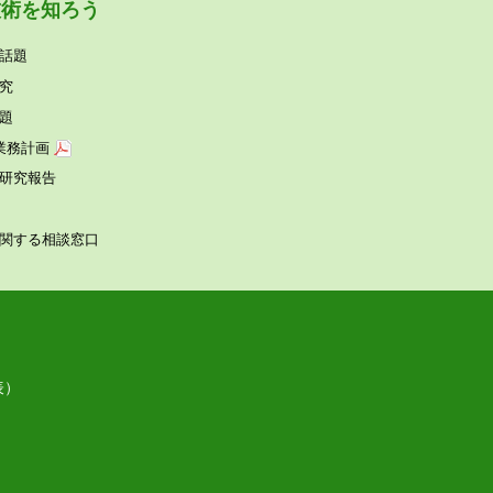
技術を知ろう
話題
究
題
業務計画
研究報告
関する相談窓⼝
表）