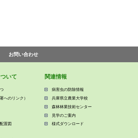
お問い合わせ
について
関連情報
つ
病害⾍の防除情報
署へのリンク）
兵庫県⽴農業⼤学校
森林林業技術センター
⾒学のご案内
配置図
様式ダウンロード