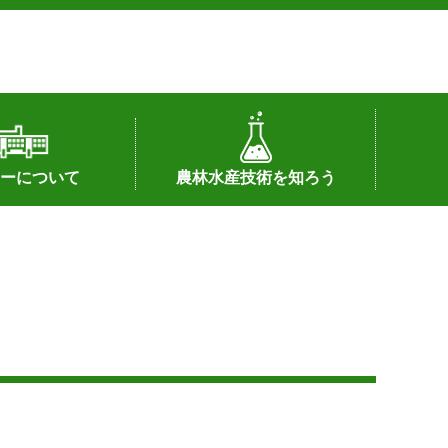
ーについて
農林水産技術を知ろう
署へのリンク）
配置図
つ
私の試験研究
試験研究課題
第6期中期業務計画
オンライン研究報告
刊行物
知的財産に関する相談窓口
センターの話題