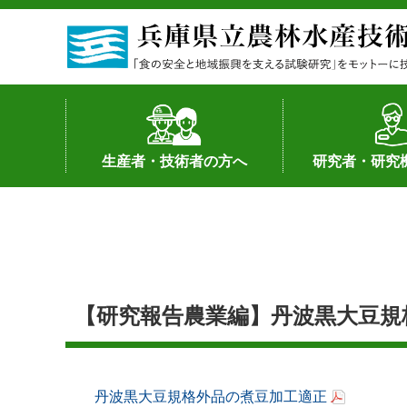
生産者・技術者の方へ
研究者・研究
野菜
果樹・花き
加工・流通
経営･現地情報
環境病害虫
畜産
森林林業
水産
基幹種雄牛の紹介
土地利用型作物
シーズ研究の成
産学官連携
知的財産の保有
知的財産の保有
研究員の受入
研究活動不正行
公的研究資金へ
研究者の紹介
【研究報告農業編】丹波黒大豆規
丹波黒大豆規格外品の煮豆加工適正