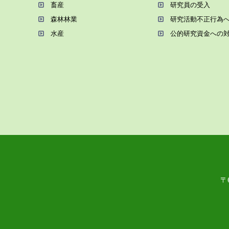
畜産
研究員の受⼊
森林林業
研究活動不正⾏為
⽔産
公的研究資金への
〒