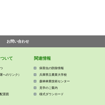
お問い合わせ
について
関連情報
つ
病害⾍の防除情報
署へのリンク）
兵庫県⽴農業⼤学校
森林林業技術センター
⾒学のご案内
配置図
様式ダウンロード