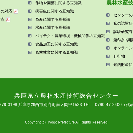
農林⽔産
作物や園芸に関する⾖知識
への対応
病害⾍に関する⾖知識
センターの
対応
畜産に関する⾖知識
私の試験研
⽔産に関する⾖知識
試験研究課
バイテク・農業環境・機械関係の⾖知識
第6期中期
⾷品加⼯に関する⾖知識
オンライン
森林林業に関する⾖知識
刊⾏物
知的財産に
兵庫県⽴農林⽔産技術総合センター
679-0198 兵庫県加⻄市別府町南ノ岡甲1533
TEL：0790-47-2400（代
Copyright (c) Hyogo Prefecture All Rights Reserved.