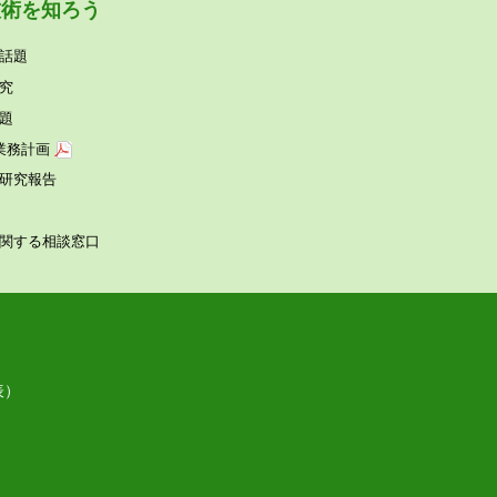
技術を知ろう
話題
究
題
業務計画
研究報告
関する相談窓⼝
表）