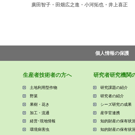
廣田智子・田畑広之進・小河拓也・井上喜正
個⼈情報の保護
⽣産者技術者の⽅へ
研究者研究機関
⼟地利⽤型作物
研究課題の紹介
野菜
研究者の紹介
果樹・花き
シーズ研究の成果
加⼯・流通
産学官連携
経営･現地情報
知的財産の保有状
環境病害⾍
知的財産の保有状