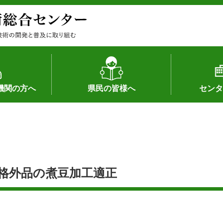
機関の方へ
県民の皆様へ
センタ
果
状況（特許）
状況（品種）
為への対応
の対応
畜産に関する新技術
森林林業に関する新技術
病害虫に関する新技術
食品加工に関する新技術
水産に関する新技術
作物や園芸に関する豆知識
病害虫に関する豆知識
畜産に関する豆知識
水産に関する豆知識
バイテク・農業環境・機械関係
食品加工に関する豆知識
森林林業に関する豆知識
作物や園芸に関する新技術
組織（各部
アクセス
沿革
所内の施設
所長あいさ
の豆知識
格外品の煮豆加工適正