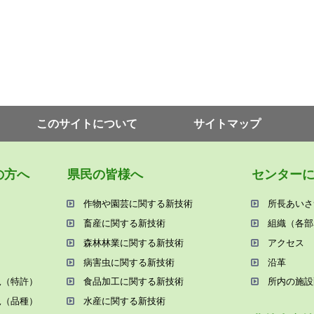
このサイトについて
サイトマップ
の⽅へ
県⺠の皆様へ
センター
作物や園芸に関する新技術
所⻑あいさ
畜産に関する新技術
組織（各部
森林林業に関する新技術
アクセス
病害⾍に関する新技術
沿⾰
況（特許）
⾷品加⼯に関する新技術
所内の施設
況（品種）
⽔産に関する新技術