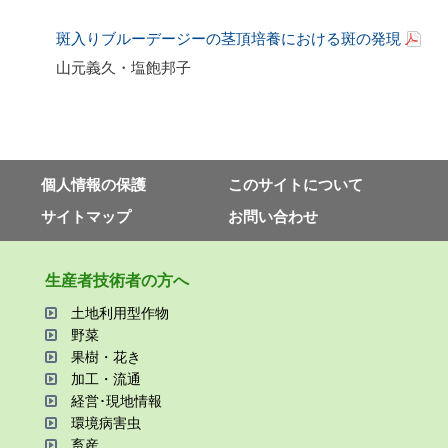
斑入りブルーデージーの茎頂培養における斑の発現
山元義久・塩飽邦子
個⼈情報の保護
このサイトについて
サイトマップ
お問い合わせ
⽣産者技術者の⽅へ
⼟地利⽤型作物
野菜
果樹・花き
加⼯・流通
経営･現地情報
環境病害⾍
畜産