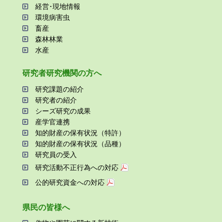
経営･現地情報
環境病害⾍
畜産
森林林業
⽔産
研究者研究機関の⽅へ
研究課題の紹介
研究者の紹介
シーズ研究の成果
産学官連携
知的財産の保有状況（特許）
知的財産の保有状況（品種）
研究員の受⼊
研究活動不正⾏為への対応
公的研究資金への対応
県⺠の皆様へ