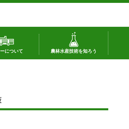
ーについて
農林水産技術を知ろう
署へのリンク）
配置図
つ
私の試験研究
試験研究課題
第6期中期業務計画
オンライン研究報告
刊行物
知的財産に関する相談窓口
センターの話題
策