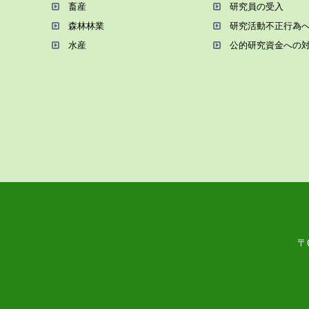
畜産
研究員の受⼊
森林林業
研究活動不正⾏為
⽔産
公的研究資金への
〒