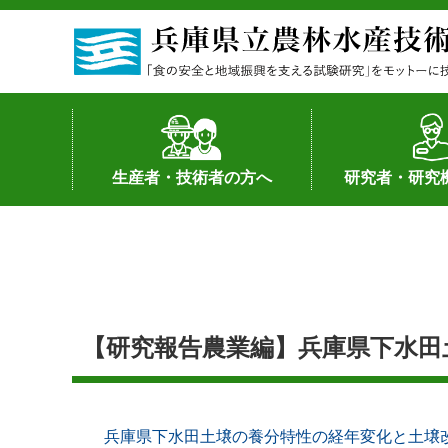
生産者・技術者の方へ
研究者・研究
野菜
果樹・花き
加工・流通
経営･現地情報
環境病害虫
畜産
森林林業
水産
基幹種雄牛の紹介
土地利用型作物
シーズ研究の成
産学官連携
知的財産の保有
知的財産の保有
研究員の受入
研究活動不正行
公的研究資金へ
研究者の紹介
【研究報告農業編】兵庫県下水田
兵庫県下水田土壌の養分特性の経年変化と土壌