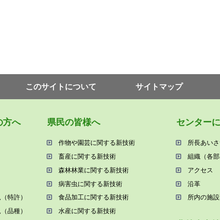
このサイトについて
サイトマップ
の⽅へ
県⺠の皆様へ
センター
作物や園芸に関する新技術
所⻑あいさ
畜産に関する新技術
組織（各部
森林林業に関する新技術
アクセス
病害⾍に関する新技術
沿⾰
況（特許）
⾷品加⼯に関する新技術
所内の施設
況（品種）
⽔産に関する新技術