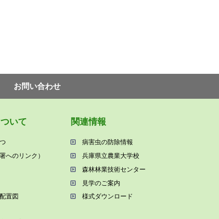
お問い合わせ
について
関連情報
つ
病害⾍の防除情報
署へのリンク）
兵庫県⽴農業⼤学校
森林林業技術センター
⾒学のご案内
配置図
様式ダウンロード