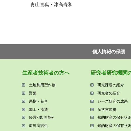
青山喜典・津高寿和
個⼈情報の保護
⽣産者技術者の⽅へ
研究者研究機関
⼟地利⽤型作物
研究課題の紹介
野菜
研究者の紹介
果樹・花き
シーズ研究の成果
加⼯・流通
産学官連携
経営･現地情報
知的財産の保有状
環境病害⾍
知的財産の保有状