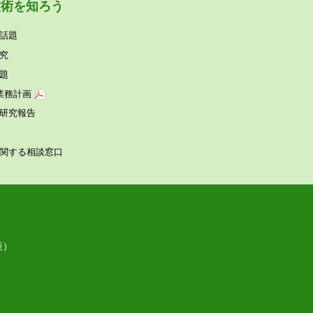
技術を知ろう
話題
究
題
業務計画
研究報告
関する相談窓⼝
表）