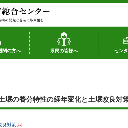
機関の方へ
県民の皆様へ
センタ
果
状況（特許）
状況（品種）
為への対応
の対応
畜産に関する新技術
森林林業に関する新技術
病害虫に関する新技術
食品加工に関する新技術
水産に関する新技術
作物や園芸に関する豆知識
病害虫に関する豆知識
畜産に関する豆知識
水産に関する豆知識
バイテク・農業環境・機械関係
食品加工に関する豆知識
森林林業に関する豆知識
作物や園芸に関する新技術
組織（各部
アクセス
沿革
所内の施設
所長あいさ
の豆知識
土壌の養分特性の経年変化と土壌改良対
改良対策