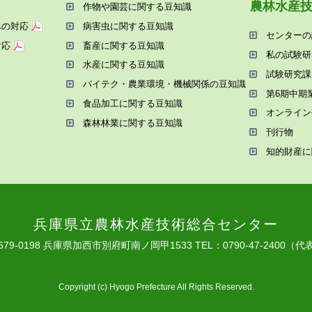
農林⽔産
作物や園芸に関する⾖知識
への対応
病害⾍に関する⾖知識
センターの
対応
畜産に関する⾖知識
私の試験研
⽔産に関する⾖知識
試験研究課
バイテク・農業環境・機械関係の⾖知識
第6期中期
⾷品加⼯に関する⾖知識
オンライン
森林林業に関する⾖知識
刊⾏物
知的財産に
兵庫県⽴農林⽔産技術総合センター
679-0198 兵庫県加⻄市別府町南ノ岡甲1533
TEL：0790-47-2400（代
Copyright (c) Hyogo Prefecture All Rights Reserved.