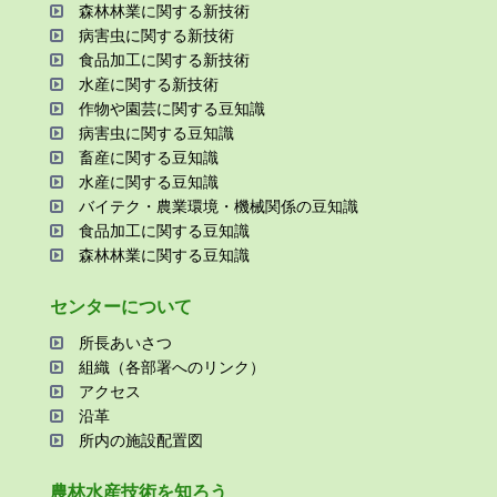
森林林業に関する新技術
病害⾍に関する新技術
⾷品加⼯に関する新技術
⽔産に関する新技術
作物や園芸に関する⾖知識
病害⾍に関する⾖知識
畜産に関する⾖知識
⽔産に関する⾖知識
バイテク・農業環境・機械関係の⾖知識
⾷品加⼯に関する⾖知識
森林林業に関する⾖知識
センターについて
所⻑あいさつ
組織（各部署へのリンク）
アクセス
沿⾰
所内の施設配置図
農林⽔産技術を知ろう