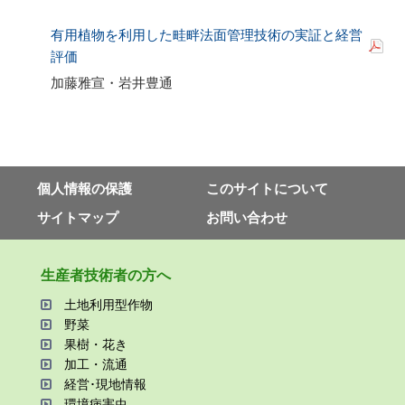
有用植物を利用した畦畔法面管理技術の実証と経営
評価
加藤雅宣・岩井豊通
個⼈情報の保護
このサイトについて
サイトマップ
お問い合わせ
⽣産者技術者の⽅へ
⼟地利⽤型作物
野菜
果樹・花き
加⼯・流通
経営･現地情報
環境病害⾍