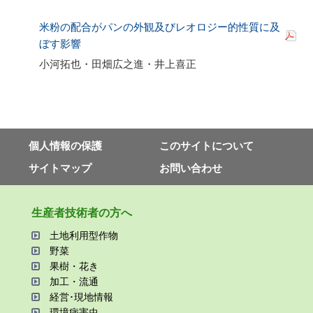
米粉の配合がパンの外観及びレオロジー的性質に及
ぼす影響
小河拓也・田畑広之進・井上喜正
個⼈情報の保護
このサイトについて
サイトマップ
お問い合わせ
⽣産者技術者の⽅へ
⼟地利⽤型作物
野菜
果樹・花き
加⼯・流通
経営･現地情報
環境病害⾍