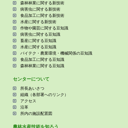
森林林業に関する新技術
病害⾍に関する新技術
⾷品加⼯に関する新技術
⽔産に関する新技術
作物や園芸に関する⾖知識
病害⾍に関する⾖知識
畜産に関する⾖知識
⽔産に関する⾖知識
バイテク・農業環境・機械関係の⾖知識
⾷品加⼯に関する⾖知識
森林林業に関する⾖知識
センターについて
所⻑あいさつ
組織（各部署へのリンク）
アクセス
沿⾰
所内の施設配置図
農林⽔産技術を知ろう