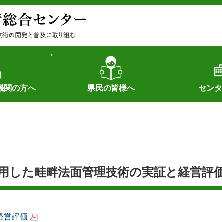
機関の方へ
県民の皆様へ
センタ
果
状況（特許）
状況（品種）
為への対応
の対応
畜産に関する新技術
森林林業に関する新技術
病害虫に関する新技術
食品加工に関する新技術
水産に関する新技術
作物や園芸に関する豆知識
病害虫に関する豆知識
畜産に関する豆知識
水産に関する豆知識
バイテク・農業環境・機械関係
食品加工に関する豆知識
森林林業に関する豆知識
作物や園芸に関する新技術
組織（各部
アクセス
沿革
所内の施設
所長あいさ
の豆知識
用した畦畔法面管理技術の実証と経営評
経営評価