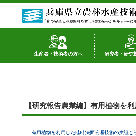
生産者・技術者の方へ
研究者・研究
野菜
果樹・花き
加工・流通
経営･現地情報
環境病害虫
畜産
森林林業
水産
基幹種雄牛の紹介
土地利用型作物
シーズ研究の成
産学官連携
知的財産の保有
知的財産の保有
研究員の受入
研究活動不正行
公的研究資金へ
研究者の紹介
【研究報告農業編】有用植物を利
有用植物を利用した畦畔法面管理技術の実証と