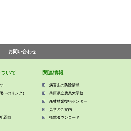
お問い合わせ
について
関連情報
つ
病害⾍の防除情報
署へのリンク）
兵庫県⽴農業⼤学校
森林林業技術センター
⾒学のご案内
配置図
様式ダウンロード