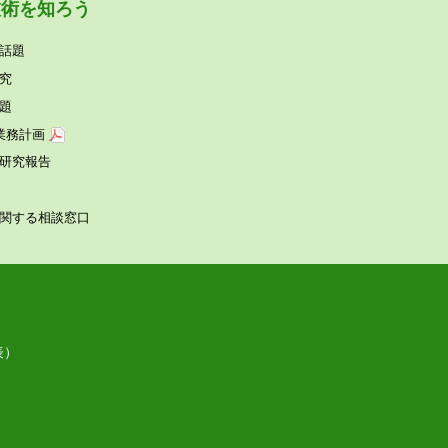
技術を知ろう
話題
究
題
業務計画
研究報告
関する相談窓⼝
表）