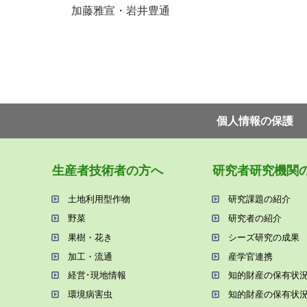
加藤雅宣・岩井豊通
個⼈情報の保護
⽣産者技術者の⽅へ
研究者研究機関
⼟地利⽤型作物
研究課題の紹介
野菜
研究者の紹介
果樹・花き
シーズ研究の成果
加⼯・流通
産学官連携
経営･現地情報
知的財産の保有状
環境病害⾍
知的財産の保有状