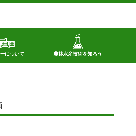
ーについて
農林水産技術を知ろう
署へのリンク）
配置図
つ
私の試験研究
試験研究課題
第6期中期業務計画
オンライン研究報告
刊行物
知的財産に関する相談窓口
センターの話題
価