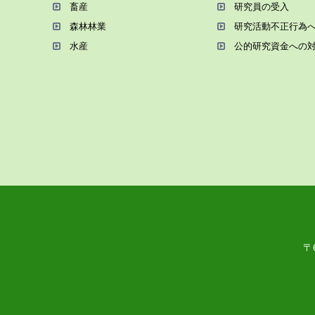
畜産
研究員の受⼊
森林林業
研究活動不正⾏為
⽔産
公的研究資金への
〒