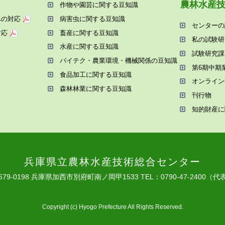
農林⽔産
作物や園芸に関する⾖知識
への対応
病害⾍に関する⾖知識
センターの
対応
畜産に関する⾖知識
私の試験研
⽔産に関する⾖知識
試験研究課
バイテク・農業環境・機械関係の⾖知識
第6期中期
⾷品加⼯に関する⾖知識
オンライン
森林林業に関する⾖知識
刊⾏物
知的財産に
兵庫県⽴農林⽔産技術総合センター
679-0198 兵庫県加⻄市別府町南ノ岡甲1533
TEL：0790-47-2400（代
Copyright (c) Hyogo Prefecture All Rights Reserved.