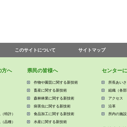
このサイトについて
サイトマップ
の⽅へ
県⺠の皆様へ
センター
作物や園芸に関する新技術
所⻑あいさ
畜産に関する新技術
組織（各部
森林林業に関する新技術
アクセス
病害⾍に関する新技術
沿⾰
況（特許）
⾷品加⼯に関する新技術
所内の施設
況（品種）
⽔産に関する新技術