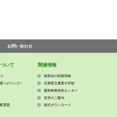
お問い合わせ
について
関連情報
つ
病害⾍の防除情報
署へのリンク）
兵庫県⽴農業⼤学校
森林林業技術センター
⾒学のご案内
配置図
様式ダウンロード