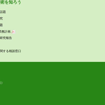
技術を知ろう
話題
究
題
業務計画
研究報告
関する相談窓⼝
表）