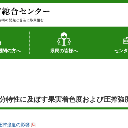
機関の方へ
県民の皆様へ
センタ
果
状況（特許）
状況（品種）
為への対応
の対応
畜産に関する新技術
森林林業に関する新技術
病害虫に関する新技術
食品加工に関する新技術
水産に関する新技術
作物や園芸に関する豆知識
病害虫に関する豆知識
畜産に関する豆知識
水産に関する豆知識
バイテク・農業環境・機械関係
食品加工に関する豆知識
森林林業に関する豆知識
作物や園芸に関する新技術
組織（各部
アクセス
沿革
所内の施設
所長あいさ
の豆知識
分特性に及ぼす果実着色度および圧搾強
圧搾強度の影響