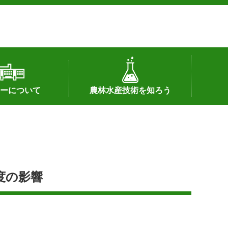
ーについて
農林水産技術を知ろう
署へのリンク）
配置図
つ
私の試験研究
試験研究課題
第6期中期業務計画
オンライン研究報告
刊行物
知的財産に関する相談窓口
センターの話題
度の影響