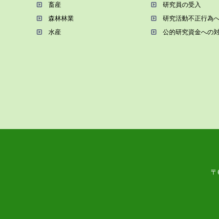
畜産
研究員の受⼊
森林林業
研究活動不正⾏為
⽔産
公的研究資金への
〒