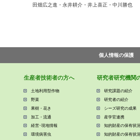
田畑広之進・永井耕介・井上喜正・中川勝也
個⼈情報の保護
⽣産者技術者の⽅へ
研究者研究機関
⼟地利⽤型作物
研究課題の紹介
野菜
研究者の紹介
果樹・花き
シーズ研究の成果
加⼯・流通
産学官連携
経営･現地情報
知的財産の保有状
環境病害⾍
知的財産の保有状