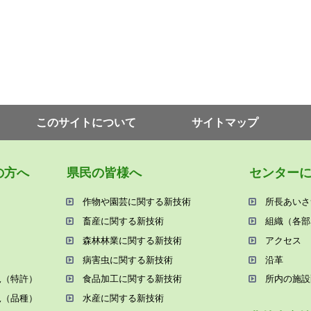
このサイトについて
サイトマップ
の⽅へ
県⺠の皆様へ
センター
作物や園芸に関する新技術
所⻑あいさ
畜産に関する新技術
組織（各部
森林林業に関する新技術
アクセス
病害⾍に関する新技術
沿⾰
況（特許）
⾷品加⼯に関する新技術
所内の施設
況（品種）
⽔産に関する新技術