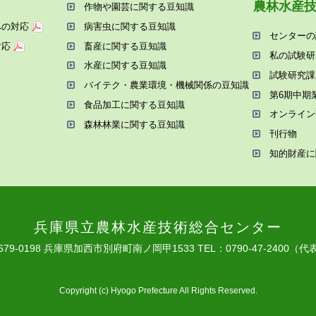
農林⽔産
作物や園芸に関する⾖知識
への対応
病害⾍に関する⾖知識
センターの
対応
畜産に関する⾖知識
私の試験研
⽔産に関する⾖知識
試験研究課
バイテク・農業環境・機械関係の⾖知識
第6期中期
⾷品加⼯に関する⾖知識
オンライン
森林林業に関する⾖知識
刊⾏物
知的財産に
兵庫県⽴農林⽔産技術総合センター
679-0198 兵庫県加⻄市別府町南ノ岡甲1533
TEL：0790-47-2400（代
Copyright (c) Hyogo Prefecture All Rights Reserved.