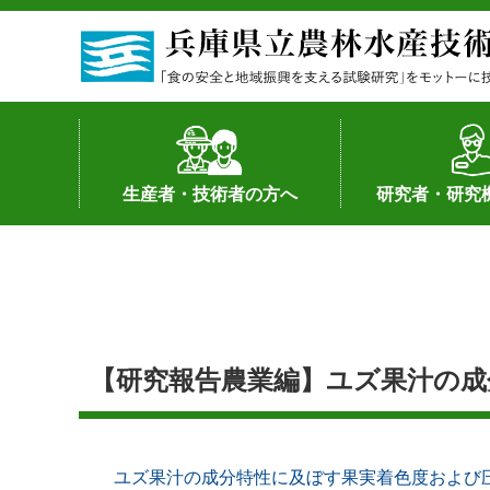
生産者・技術者の方へ
研究者・研究
野菜
果樹・花き
加工・流通
経営･現地情報
環境病害虫
畜産
森林林業
水産
基幹種雄牛の紹介
土地利用型作物
シーズ研究の成
産学官連携
知的財産の保有
知的財産の保有
研究員の受入
研究活動不正行
公的研究資金へ
研究者の紹介
【研究報告農業編】ユズ果汁の成
ユズ果汁の成分特性に及ぼす果実着色度および