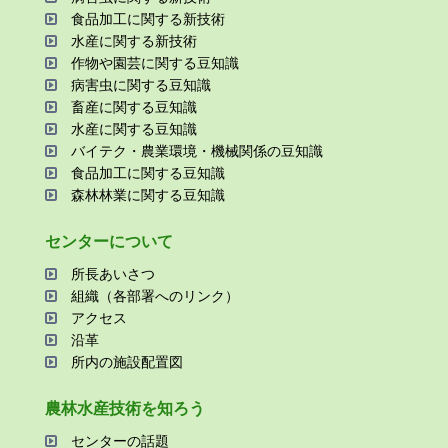
⾷品加⼯に関する新技術
⽔産に関する新技術
作物や園芸に関する⾖知識
病害⾍に関する⾖知識
畜産に関する⾖知識
⽔産に関する⾖知識
バイテク・農業環境・機械関係の⾖知識
⾷品加⼯に関する⾖知識
森林林業に関する⾖知識
センターについて
所⻑あいさつ
組織（各部署へのリンク）
アクセス
沿⾰
所内の施設配置図
農林⽔産技術を知ろう
センターの話題