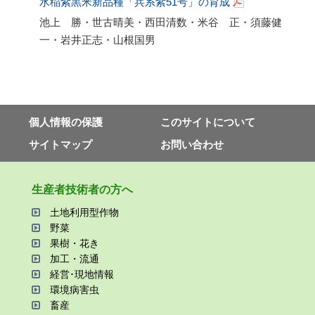
水稲紫黒米新品種「兵系紫51号」の育成
池上 勝・世古晴美・西田清数・米谷 正・須藤健
一・岩井正志・山根国男
個⼈情報の保護
このサイトについて
サイトマップ
お問い合わせ
⽣産者技術者の⽅へ
⼟地利⽤型作物
野菜
果樹・花き
加⼯・流通
経営･現地情報
環境病害⾍
畜産