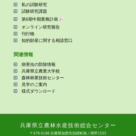
私の試験研究
試験研究課題
第6期中期業務計画
オンライン研究報告
刊⾏物
知的財産に関する相談窓⼝
関連情報
病害⾍の防除情報
兵庫県⽴農業⼤学校
森林林業技術センター
⾒学のご案内
様式ダウンロード
兵庫県⽴農林⽔産技術総合センター
〒679-0198 兵庫県加⻄市別府町南ノ岡甲1533