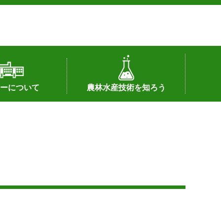
ーについて
農林水産技術を知ろう
署へのリンク）
配置図
つ
私の試験研究
試験研究課題
第6期中期業務計画
オンライン研究報告
刊行物
知的財産に関する相談窓口
センターの話題