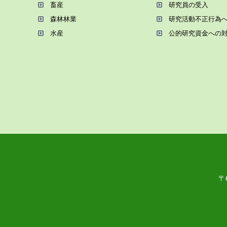
畜産
研究員の受⼊
森林林業
研究活動不正⾏為
⽔産
公的研究資金への
〒