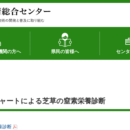
機関の方へ
県民の皆様へ
センタ
果
状況（特許）
状況（品種）
為への対応
の対応
畜産に関する新技術
森林林業に関する新技術
病害虫に関する新技術
食品加工に関する新技術
水産に関する新技術
作物や園芸に関する豆知識
病害虫に関する豆知識
畜産に関する豆知識
水産に関する豆知識
バイテク・農業環境・機械関係
食品加工に関する豆知識
森林林業に関する豆知識
作物や園芸に関する新技術
組織（各部
アクセス
沿革
所内の施設
所長あいさ
の豆知識
ャートによる芝草の窒素栄養診断
養診断