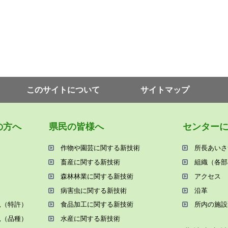
このサイトについて
サイトマップ
の⽅へ
県⺠の皆様へ
センター
作物や園芸に関する新技術
所⻑あいさ
畜産に関する新技術
組織（各部
森林林業に関する新技術
アクセス
病害⾍に関する新技術
沿⾰
況（特許）
⾷品加⼯に関する新技術
所内の施設
況（品種）
⽔産に関する新技術