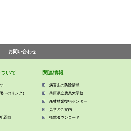
お問い合わせ
について
関連情報
つ
病害⾍の防除情報
署へのリンク）
兵庫県⽴農業⼤学校
森林林業技術センター
⾒学のご案内
配置図
様式ダウンロード