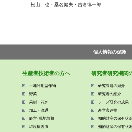
松山 稔・桑名健夫・吉倉惇一郎
個⼈情報の保護
⽣産者技術者の⽅へ
研究者研究機関
⼟地利⽤型作物
研究課題の紹介
野菜
研究者の紹介
果樹・花き
シーズ研究の成果
加⼯・流通
産学官連携
経営･現地情報
知的財産の保有状
環境病害⾍
知的財産の保有状