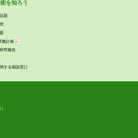
技術を知ろう
話題
究
題
業務計画
研究報告
関する相談窓⼝
表）