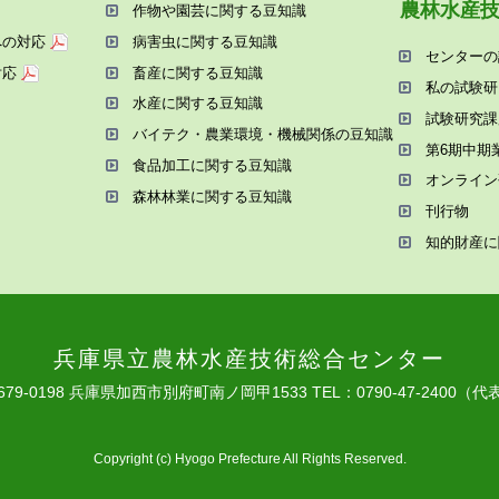
農林⽔産
作物や園芸に関する⾖知識
への対応
病害⾍に関する⾖知識
センターの
対応
畜産に関する⾖知識
私の試験研
⽔産に関する⾖知識
試験研究課
バイテク・農業環境・機械関係の⾖知識
第6期中期
⾷品加⼯に関する⾖知識
オンライン
森林林業に関する⾖知識
刊⾏物
知的財産に
兵庫県⽴農林⽔産技術総合センター
679-0198 兵庫県加⻄市別府町南ノ岡甲1533
TEL：0790-47-2400（代
Copyright (c) Hyogo Prefecture All Rights Reserved.