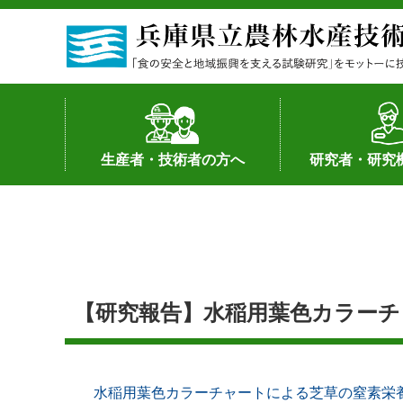
生産者・技術者の方へ
研究者・研究
野菜
果樹・花き
加工・流通
経営･現地情報
環境病害虫
畜産
森林林業
水産
基幹種雄牛の紹介
土地利用型作物
シーズ研究の成
産学官連携
知的財産の保有
知的財産の保有
研究員の受入
研究活動不正行
公的研究資金へ
研究者の紹介
【研究報告】水稲用葉色カラーチ
水稲用葉色カラーチャートによる芝草の窒素栄