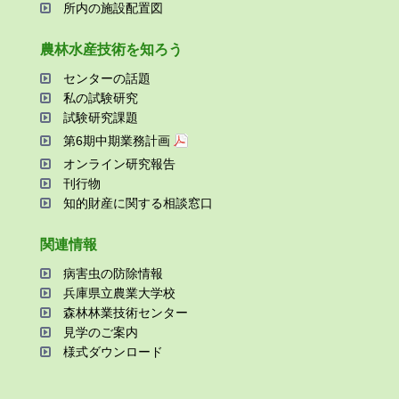
所内の施設配置図
農林⽔産技術を知ろう
センターの話題
私の試験研究
試験研究課題
第6期中期業務計画
オンライン研究報告
刊⾏物
知的財産に関する相談窓⼝
関連情報
病害⾍の防除情報
兵庫県⽴農業⼤学校
森林林業技術センター
⾒学のご案内
様式ダウンロード