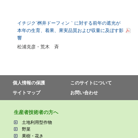
イチジク´桝井ドーフィン｀に対する前年の遮光が
本年の生育、着果、果実品質および収量に及ぼす影
響
松浦克彦・荒木 斉
個⼈情報の保護
このサイトについて
サイトマップ
お問い合わせ
⽣産者技術者の⽅へ
⼟地利⽤型作物
野菜
果樹・花き