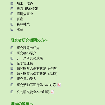
加⼯・流通
経営･現地情報
環境病害⾍
畜産
森林林業
⽔産
研究者研究機関の⽅へ
研究課題の紹介
研究者の紹介
シーズ研究の成果
産学官連携
知的財産の保有状況（特許）
知的財産の保有状況（品種）
研究員の受⼊
研究活動不正⾏為への対応
公的研究資金への対応
県⺠の皆様へ