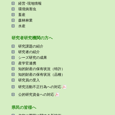
経営･現地情報
環境病害⾍
畜産
森林林業
⽔産
研究者研究機関の⽅へ
研究課題の紹介
研究者の紹介
シーズ研究の成果
産学官連携
知的財産の保有状況（特許）
知的財産の保有状況（品種）
研究員の受⼊
研究活動不正⾏為への対応
公的研究資金への対応
県⺠の皆様へ