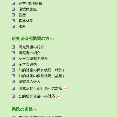
経営･現地情報
環境病害⾍
畜産
森林林業
⽔産
研究者研究機関の⽅へ
研究課題の紹介
研究者の紹介
シーズ研究の成果
産学官連携
知的財産の保有状況（特許）
知的財産の保有状況（品種）
研究員の受⼊
研究活動不正⾏為への対応
公的研究資金への対応
県⺠の皆様へ