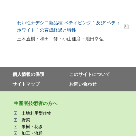
わい性ナデシコ新品種´ペティピンク｀及び´ペティ
ホワイト｀の育成経過と特性
三木直樹・和田 修・小山佳彦・池田幸弘
個⼈情報の保護
このサイトについて
サイトマップ
お問い合わせ
⽣産者技術者の⽅へ
⼟地利⽤型作物
野菜
果樹・花き
加⼯・流通