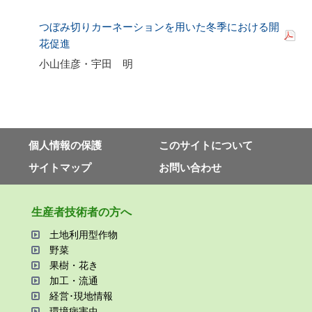
つぼみ切りカーネーションを用いた冬季における開
花促進
小山佳彦・宇田 明
個⼈情報の保護
このサイトについて
サイトマップ
お問い合わせ
⽣産者技術者の⽅へ
⼟地利⽤型作物
野菜
果樹・花き
加⼯・流通
経営･現地情報
環境病害⾍