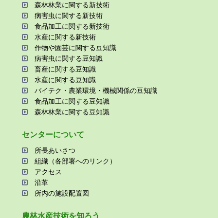
森林林業に関する新技術
病害⾍に関する新技術
⾷品加⼯に関する新技術
⽔産に関する新技術
作物や園芸に関する⾖知識
病害⾍に関する⾖知識
畜産に関する⾖知識
⽔産に関する⾖知識
バイテク・農業環境・機械関係の⾖知識
⾷品加⼯に関する⾖知識
森林林業に関する⾖知識
センターについて
所⻑あいさつ
組織（各部署へのリンク）
アクセス
沿⾰
所内の施設配置図
農林⽔産技術を知ろう