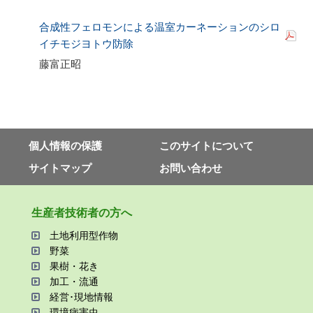
合成性フェロモンによる温室カーネーションのシロ
イチモジヨトウ防除
藤富正昭
個⼈情報の保護
このサイトについて
サイトマップ
お問い合わせ
⽣産者技術者の⽅へ
⼟地利⽤型作物
野菜
果樹・花き
加⼯・流通
経営･現地情報
環境病害⾍