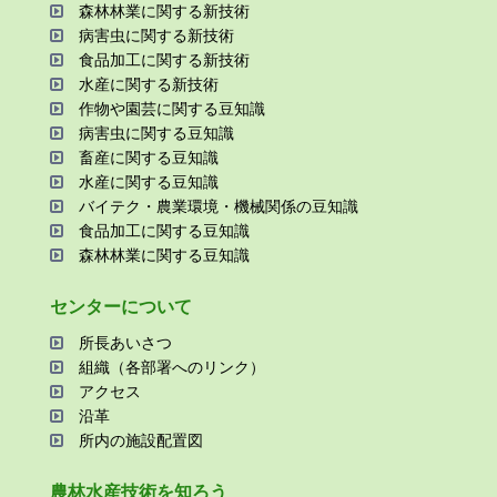
森林林業に関する新技術
病害⾍に関する新技術
⾷品加⼯に関する新技術
⽔産に関する新技術
作物や園芸に関する⾖知識
病害⾍に関する⾖知識
畜産に関する⾖知識
⽔産に関する⾖知識
バイテク・農業環境・機械関係の⾖知識
⾷品加⼯に関する⾖知識
森林林業に関する⾖知識
センターについて
所⻑あいさつ
組織（各部署へのリンク）
アクセス
沿⾰
所内の施設配置図
農林⽔産技術を知ろう