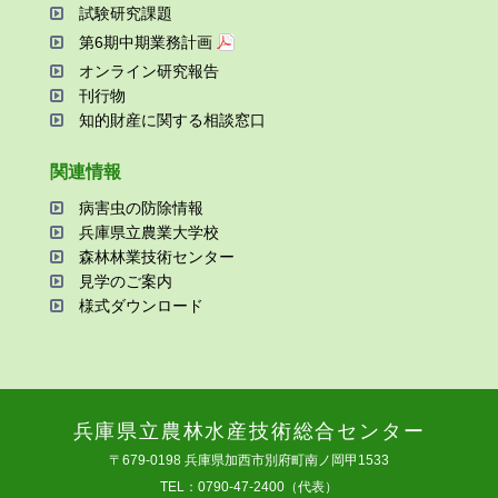
試験研究課題
第6期中期業務計画
オンライン研究報告
刊⾏物
知的財産に関する相談窓⼝
関連情報
病害⾍の防除情報
兵庫県⽴農業⼤学校
森林林業技術センター
⾒学のご案内
様式ダウンロード
兵庫県⽴農林⽔産技術総合センター
〒679-0198 兵庫県加⻄市別府町南ノ岡甲1533
TEL：0790-47-2400（代表）