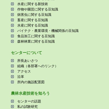
⽔産に関する新技術
作物や園芸に関する⾖知識
病害⾍に関する⾖知識
畜産に関する⾖知識
⽔産に関する⾖知識
バイテク・農業環境・機械関係の⾖知識
⾷品加⼯に関する⾖知識
森林林業に関する⾖知識
センターについて
所⻑あいさつ
組織（各部署へのリンク）
アクセス
沿⾰
所内の施設配置図
農林⽔産技術を知ろう
センターの話題
私の試験研究