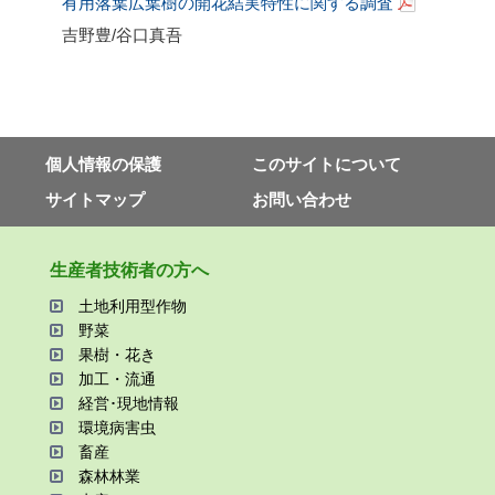
有用落葉広葉樹の開花結実特性に関する調査
吉野豊
/
谷口真吾
個⼈情報の保護
このサイトについて
サイトマップ
お問い合わせ
⽣産者技術者の⽅へ
⼟地利⽤型作物
野菜
果樹・花き
加⼯・流通
経営･現地情報
環境病害⾍
畜産
森林林業