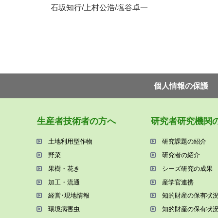
石坂知行
/
上村公浩
/
塩谷卓一
個⼈情報の保護
⽣産者技術者の⽅へ
研究者研究機関
⼟地利⽤型作物
研究課題の紹介
野菜
研究者の紹介
果樹・花き
シーズ研究の成果
加⼯・流通
産学官連携
経営･現地情報
知的財産の保有状
環境病害⾍
知的財産の保有状