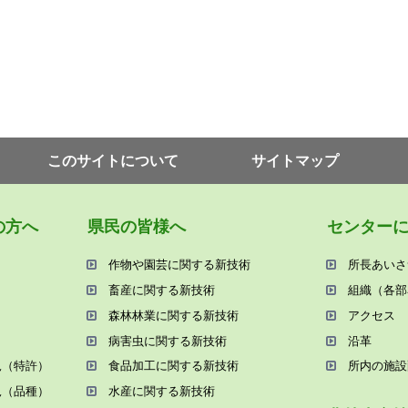
このサイトについて
サイトマップ
の⽅へ
県⺠の皆様へ
センター
作物や園芸に関する新技術
所⻑あいさ
畜産に関する新技術
組織（各部
森林林業に関する新技術
アクセス
病害⾍に関する新技術
沿⾰
況（特許）
⾷品加⼯に関する新技術
所内の施設
況（品種）
⽔産に関する新技術