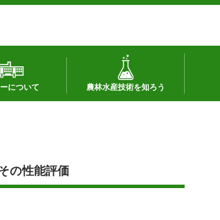
ーについて
農林水産技術を知ろう
署へのリンク）
配置図
つ
私の試験研究
試験研究課題
第6期中期業務計画
オンライン研究報告
刊行物
知的財産に関する相談窓口
センターの話題
その性能評価