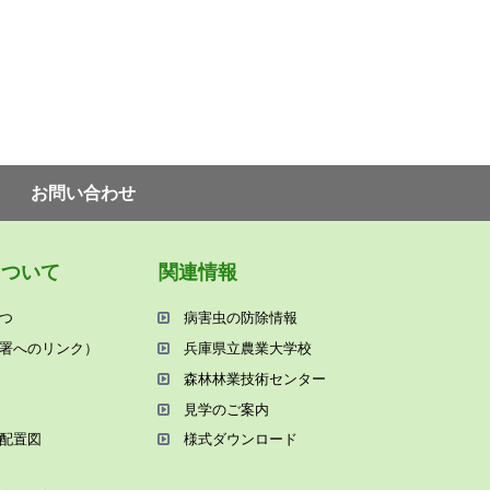
お問い合わせ
について
関連情報
つ
病害⾍の防除情報
署へのリンク）
兵庫県⽴農業⼤学校
森林林業技術センター
⾒学のご案内
配置図
様式ダウンロード