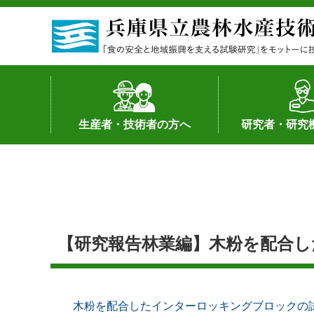
生産者・技術者の方へ
研究者・研究
野菜
果樹・花き
加工・流通
経営･現地情報
環境病害虫
畜産
森林林業
水産
基幹種雄牛の紹介
土地利用型作物
シーズ研究の成
産学官連携
知的財産の保有
知的財産の保有
研究員の受入
研究活動不正行
公的研究資金へ
研究者の紹介
【研究報告林業編】木粉を配合
木粉を配合したインターロッキングブロックの