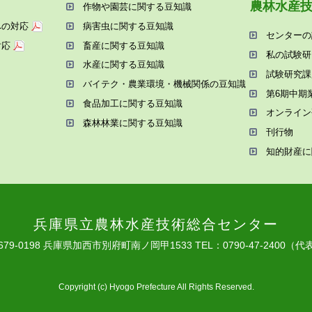
農林⽔産
作物や園芸に関する⾖知識
への対応
病害⾍に関する⾖知識
センターの
対応
畜産に関する⾖知識
私の試験研
⽔産に関する⾖知識
試験研究課
バイテク・農業環境・機械関係の⾖知識
第6期中期
⾷品加⼯に関する⾖知識
オンライン
森林林業に関する⾖知識
刊⾏物
知的財産に
兵庫県⽴農林⽔産技術総合センター
679-0198 兵庫県加⻄市別府町南ノ岡甲1533
TEL：0790-47-2400（代
Copyright (c) Hyogo Prefecture All Rights Reserved.