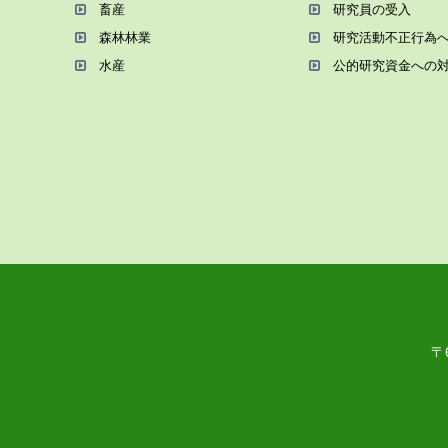
畜産
研究員の受⼊
森林林業
研究活動不正⾏為
⽔産
公的研究資金への
〒