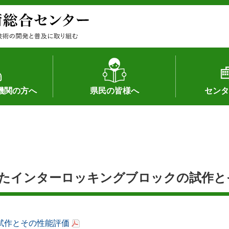
機関の方へ
県民の皆様へ
センタ
果
状況（特許）
状況（品種）
為への対応
の対応
畜産に関する新技術
森林林業に関する新技術
病害虫に関する新技術
食品加工に関する新技術
水産に関する新技術
作物や園芸に関する豆知識
病害虫に関する豆知識
畜産に関する豆知識
水産に関する豆知識
バイテク・農業環境・機械関係
食品加工に関する豆知識
森林林業に関する豆知識
作物や園芸に関する新技術
組織（各部
アクセス
沿革
所内の施設
所長あいさ
の豆知識
したインターロッキングブロックの試作と
試作とその性能評価