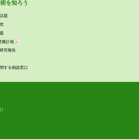
技術を知ろう
話題
究
題
業務計画
研究報告
関する相談窓⼝
表）