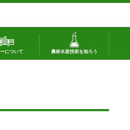
ーについて
農林水産技術を知ろう
署へのリンク）
配置図
つ
私の試験研究
試験研究課題
第6期中期業務計画
オンライン研究報告
刊行物
知的財産に関する相談窓口
センターの話題