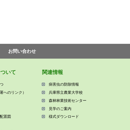
お問い合わせ
について
関連情報
つ
病害⾍の防除情報
署へのリンク）
兵庫県⽴農業⼤学校
森林林業技術センター
⾒学のご案内
配置図
様式ダウンロード