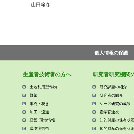
山田範彦
個⼈情報の保護
⽣産者技術者の⽅へ
研究者研究機関
⼟地利⽤型作物
研究課題の紹介
野菜
研究者の紹介
果樹・花き
シーズ研究の成果
加⼯・流通
産学官連携
経営･現地情報
知的財産の保有状
環境病害⾍
知的財産の保有状