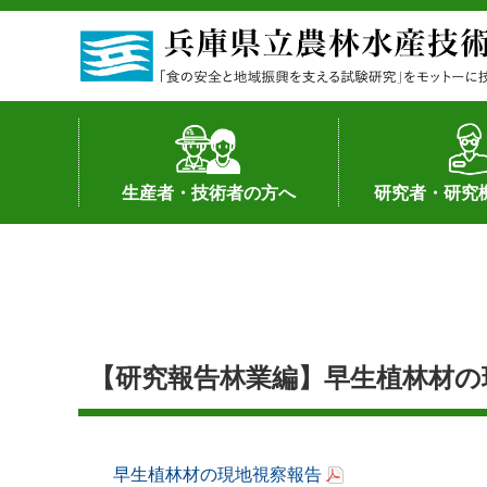
生産者・技術者の方へ
研究者・研究
野菜
果樹・花き
加工・流通
経営･現地情報
環境病害虫
畜産
森林林業
水産
基幹種雄牛の紹介
土地利用型作物
シーズ研究の成
産学官連携
知的財産の保有
知的財産の保有
研究員の受入
研究活動不正行
公的研究資金へ
研究者の紹介
【研究報告林業編】早生植林材の
早生植林材の現地視察報告