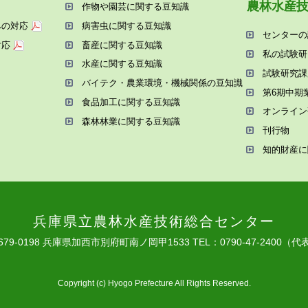
農林⽔産
作物や園芸に関する⾖知識
への対応
病害⾍に関する⾖知識
センターの
対応
畜産に関する⾖知識
私の試験研
⽔産に関する⾖知識
試験研究課
バイテク・農業環境・機械関係の⾖知識
第6期中期
⾷品加⼯に関する⾖知識
オンライン
森林林業に関する⾖知識
刊⾏物
知的財産に
兵庫県⽴農林⽔産技術総合センター
679-0198 兵庫県加⻄市別府町南ノ岡甲1533
TEL：0790-47-2400（代
Copyright (c) Hyogo Prefecture All Rights Reserved.