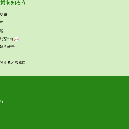
技術を知ろう
話題
究
題
業務計画
研究報告
関する相談窓⼝
表）