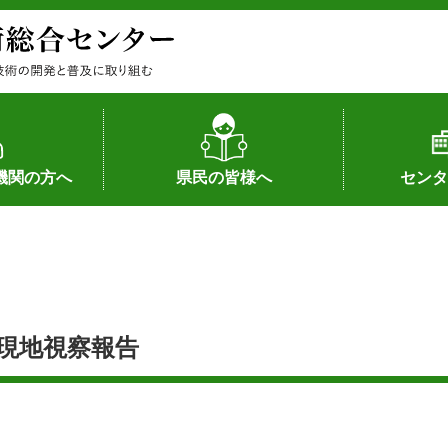
機関の方へ
県民の皆様へ
センタ
果
状況（特許）
状況（品種）
為への対応
の対応
畜産に関する新技術
森林林業に関する新技術
病害虫に関する新技術
食品加工に関する新技術
水産に関する新技術
作物や園芸に関する豆知識
病害虫に関する豆知識
畜産に関する豆知識
水産に関する豆知識
バイテク・農業環境・機械関係
食品加工に関する豆知識
森林林業に関する豆知識
作物や園芸に関する新技術
組織（各部
アクセス
沿革
所内の施設
所長あいさ
の豆知識
現地視察報告