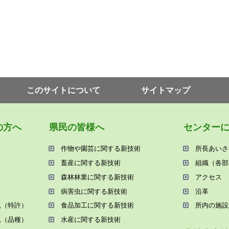
このサイトについて
サイトマップ
の⽅へ
県⺠の皆様へ
センター
作物や園芸に関する新技術
所⻑あいさ
畜産に関する新技術
組織（各部
森林林業に関する新技術
アクセス
病害⾍に関する新技術
沿⾰
況（特許）
⾷品加⼯に関する新技術
所内の施設
況（品種）
⽔産に関する新技術