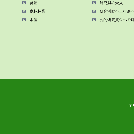
畜産
研究員の受⼊
森林林業
研究活動不正⾏為
⽔産
公的研究資金への
〒