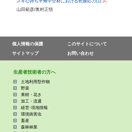
スギ心持ち平角中空材における乾燥応力
(1)
山田範彦
/
奥村正悟
個⼈情報の保護
このサイトについて
サイトマップ
お問い合わせ
⽣産者技術者の⽅へ
⼟地利⽤型作物
野菜
果樹・花き
加⼯・流通
経営･現地情報
環境病害⾍
畜産
森林林業