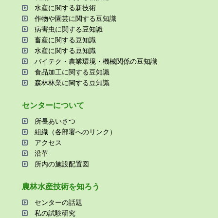
⽔産に関する新技術
作物や園芸に関する⾖知識
病害⾍に関する⾖知識
畜産に関する⾖知識
⽔産に関する⾖知識
バイテク・農業環境・機械関係の⾖知識
⾷品加⼯に関する⾖知識
森林林業に関する⾖知識
センターについて
所⻑あいさつ
組織（各部署へのリンク）
アクセス
沿⾰
所内の施設配置図
農林⽔産技術を知ろう
センターの話題
私の試験研究