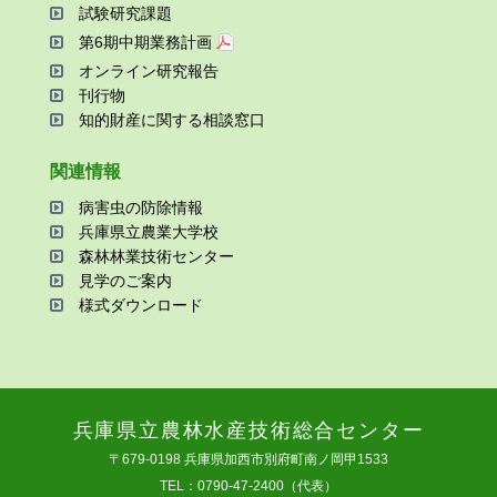
試験研究課題
第6期中期業務計画
オンライン研究報告
刊⾏物
知的財産に関する相談窓⼝
関連情報
病害⾍の防除情報
兵庫県⽴農業⼤学校
森林林業技術センター
⾒学のご案内
様式ダウンロード
兵庫県⽴農林⽔産技術総合センター
〒679-0198 兵庫県加⻄市別府町南ノ岡甲1533
TEL：0790-47-2400（代表）