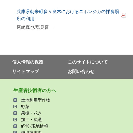
兵庫県朝来町多々良木におけるニホンジカの採食場
所の利用
尾崎真也
/
塩見晋一
個⼈情報の保護
このサイトについて
サイトマップ
お問い合わせ
⽣産者技術者の⽅へ
⼟地利⽤型作物
野菜
果樹・花き
加⼯・流通
経営･現地情報
環境病害⾍