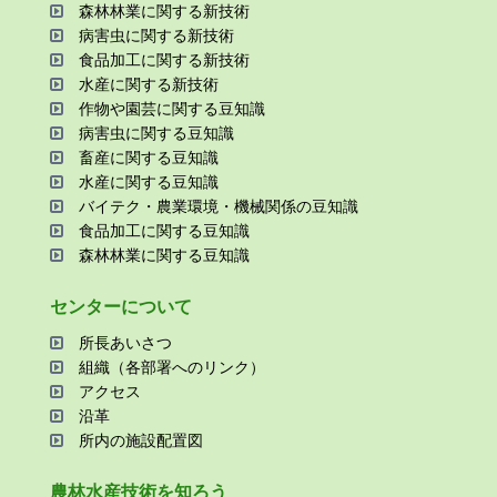
森林林業に関する新技術
病害⾍に関する新技術
⾷品加⼯に関する新技術
⽔産に関する新技術
作物や園芸に関する⾖知識
病害⾍に関する⾖知識
畜産に関する⾖知識
⽔産に関する⾖知識
バイテク・農業環境・機械関係の⾖知識
⾷品加⼯に関する⾖知識
森林林業に関する⾖知識
センターについて
所⻑あいさつ
組織（各部署へのリンク）
アクセス
沿⾰
所内の施設配置図
農林⽔産技術を知ろう