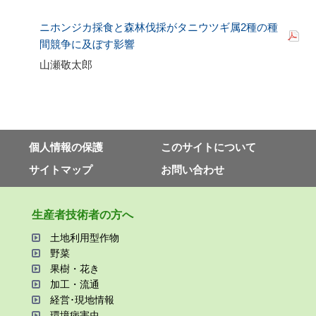
ニホンジカ採食と森林伐採がタニウツギ属
2
種の種
間競争に及ぼす影響
山瀬敬太郎
個⼈情報の保護
このサイトについて
サイトマップ
お問い合わせ
⽣産者技術者の⽅へ
⼟地利⽤型作物
野菜
果樹・花き
加⼯・流通
経営･現地情報
環境病害⾍