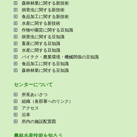
森林林業に関する新技術
病害⾍に関する新技術
⾷品加⼯に関する新技術
⽔産に関する新技術
作物や園芸に関する⾖知識
病害⾍に関する⾖知識
畜産に関する⾖知識
⽔産に関する⾖知識
バイテク・農業環境・機械関係の⾖知識
⾷品加⼯に関する⾖知識
森林林業に関する⾖知識
センターについて
所⻑あいさつ
組織（各部署へのリンク）
アクセス
沿⾰
所内の施設配置図
農林⽔産技術を知ろう