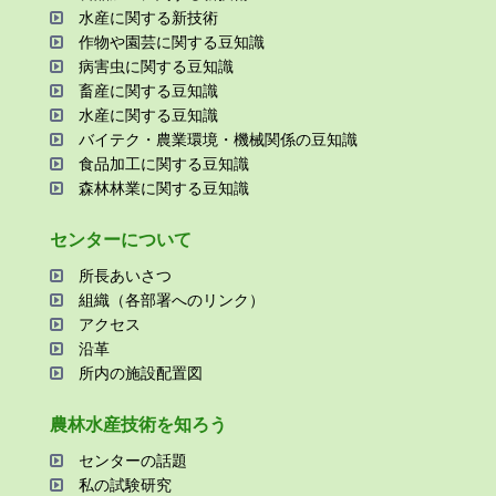
⽔産に関する新技術
作物や園芸に関する⾖知識
病害⾍に関する⾖知識
畜産に関する⾖知識
⽔産に関する⾖知識
バイテク・農業環境・機械関係の⾖知識
⾷品加⼯に関する⾖知識
森林林業に関する⾖知識
センターについて
所⻑あいさつ
組織（各部署へのリンク）
アクセス
沿⾰
所内の施設配置図
農林⽔産技術を知ろう
センターの話題
私の試験研究