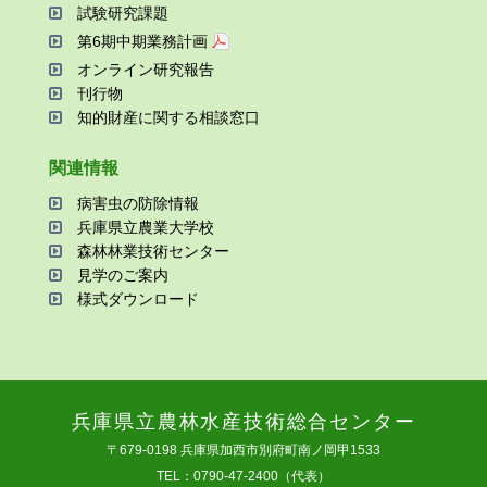
試験研究課題
第6期中期業務計画
オンライン研究報告
刊⾏物
知的財産に関する相談窓⼝
関連情報
病害⾍の防除情報
兵庫県⽴農業⼤学校
森林林業技術センター
⾒学のご案内
様式ダウンロード
兵庫県⽴農林⽔産技術総合センター
〒679-0198 兵庫県加⻄市別府町南ノ岡甲1533
TEL：0790-47-2400（代表）