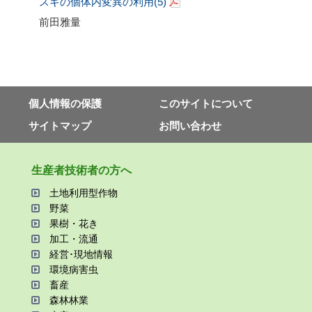
スギの個体内変異の利用
(5)
前田雅量
個⼈情報の保護
このサイトについて
サイトマップ
お問い合わせ
⽣産者技術者の⽅へ
⼟地利⽤型作物
野菜
果樹・花き
加⼯・流通
経営･現地情報
環境病害⾍
畜産
森林林業