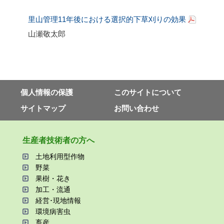
里山管理
11
年後における選択的下草刈りの効果
山瀬敬太郎
個⼈情報の保護
このサイトについて
サイトマップ
お問い合わせ
⽣産者技術者の⽅へ
⼟地利⽤型作物
野菜
果樹・花き
加⼯・流通
経営･現地情報
環境病害⾍
畜産