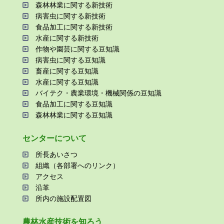
森林林業に関する新技術
病害⾍に関する新技術
⾷品加⼯に関する新技術
⽔産に関する新技術
作物や園芸に関する⾖知識
病害⾍に関する⾖知識
畜産に関する⾖知識
⽔産に関する⾖知識
バイテク・農業環境・機械関係の⾖知識
⾷品加⼯に関する⾖知識
森林林業に関する⾖知識
センターについて
所⻑あいさつ
組織（各部署へのリンク）
アクセス
沿⾰
所内の施設配置図
農林⽔産技術を知ろう