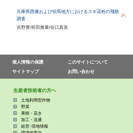
兵庫県西播および但馬地方におけるスギ花粉の飛散
調査
吉野豊
/
前田雅量
/
谷口真吾
個⼈情報の保護
このサイトについて
サイトマップ
お問い合わせ
⽣産者技術者の⽅へ
⼟地利⽤型作物
野菜
果樹・花き
加⼯・流通
経営･現地情報
環境病害⾍