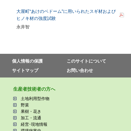
大屋町“あけのベドーム”に用いられたスギ材および
ヒノキ材の強度試験
永井智
個⼈情報の保護
このサイトについて
サイトマップ
お問い合わせ
⽣産者技術者の⽅へ
⼟地利⽤型作物
野菜
果樹・花き
加⼯・流通
経営･現地情報
環境病害⾍