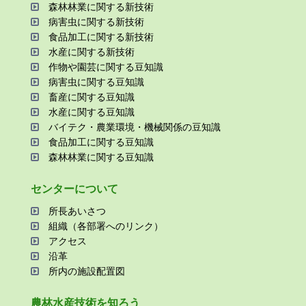
森林林業に関する新技術
病害⾍に関する新技術
⾷品加⼯に関する新技術
⽔産に関する新技術
作物や園芸に関する⾖知識
病害⾍に関する⾖知識
畜産に関する⾖知識
⽔産に関する⾖知識
バイテク・農業環境・機械関係の⾖知識
⾷品加⼯に関する⾖知識
森林林業に関する⾖知識
センターについて
所⻑あいさつ
組織（各部署へのリンク）
アクセス
沿⾰
所内の施設配置図
農林⽔産技術を知ろう