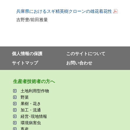
兵庫県におけるスギ精英樹クローンの雄花着花性
吉野豊
/
前田雅量
個⼈情報の保護
このサイトについて
サイトマップ
お問い合わせ
⽣産者技術者の⽅へ
⼟地利⽤型作物
野菜
果樹・花き
加⼯・流通
経営･現地情報
環境病害⾍
畜産