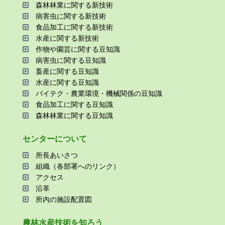
森林林業に関する新技術
病害⾍に関する新技術
⾷品加⼯に関する新技術
⽔産に関する新技術
作物や園芸に関する⾖知識
病害⾍に関する⾖知識
畜産に関する⾖知識
⽔産に関する⾖知識
バイテク・農業環境・機械関係の⾖知識
⾷品加⼯に関する⾖知識
森林林業に関する⾖知識
センターについて
所⻑あいさつ
組織（各部署へのリンク）
アクセス
沿⾰
所内の施設配置図
農林⽔産技術を知ろう