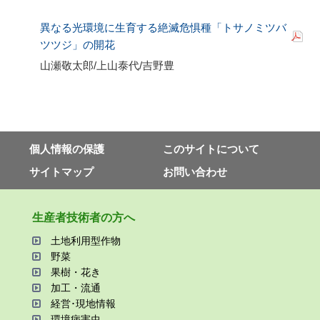
異なる光環境に生育する絶滅危惧種「トサノミツバ
ツツジ」の開花
山瀬敬太郎
/
上山泰代
/
吉野豊
個⼈情報の保護
このサイトについて
サイトマップ
お問い合わせ
⽣産者技術者の⽅へ
⼟地利⽤型作物
野菜
果樹・花き
加⼯・流通
経営･現地情報
環境病害⾍