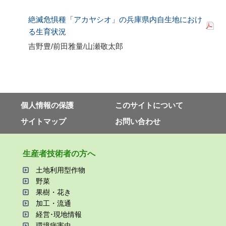
絶滅危惧種「アカヤシオ」の兵庫県内自生地におけ
る生育状況
吉野豊
/
前田雅量
/
山瀬敬太郎
個⼈情報の保護
このサイトについて
サイトマップ
お問い合わせ
⽣産者技術者の⽅へ
⼟地利⽤型作物
野菜
果樹・花き
加⼯・流通
経営･現地情報
環境病害⾍