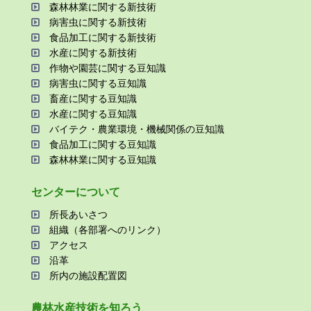
森林林業に関する新技術
病害⾍に関する新技術
⾷品加⼯に関する新技術
⽔産に関する新技術
作物や園芸に関する⾖知識
病害⾍に関する⾖知識
畜産に関する⾖知識
⽔産に関する⾖知識
バイテク・農業環境・機械関係の⾖知識
⾷品加⼯に関する⾖知識
森林林業に関する⾖知識
センターについて
所⻑あいさつ
組織（各部署へのリンク）
アクセス
沿⾰
所内の施設配置図
農林⽔産技術を知ろう