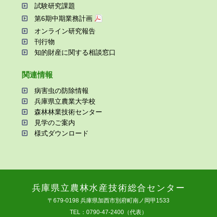
試験研究課題
第6期中期業務計画
オンライン研究報告
刊⾏物
知的財産に関する相談窓⼝
関連情報
病害⾍の防除情報
兵庫県⽴農業⼤学校
森林林業技術センター
⾒学のご案内
様式ダウンロード
兵庫県⽴農林⽔産技術総合センター
〒679-0198 兵庫県加⻄市別府町南ノ岡甲1533
TEL：0790-47-2400（代表）