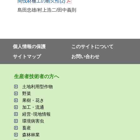
間伐材柵工の耐久性
(2)
島田忠雄
/
村上浩二
/
田中義則
個⼈情報の保護
このサイトについて
サイトマップ
お問い合わせ
⽣産者技術者の⽅へ
⼟地利⽤型作物
野菜
果樹・花き
加⼯・流通
経営･現地情報
環境病害⾍
畜産
森林林業