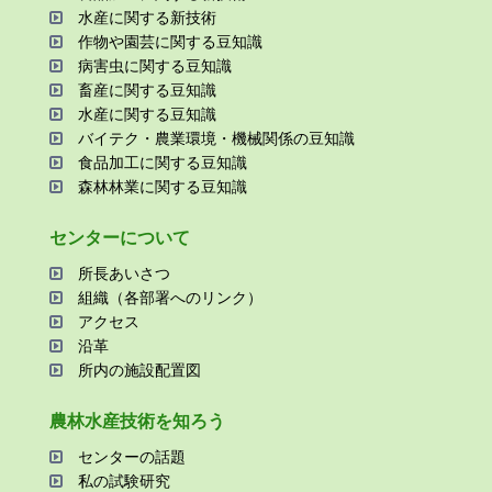
⽔産に関する新技術
作物や園芸に関する⾖知識
病害⾍に関する⾖知識
畜産に関する⾖知識
⽔産に関する⾖知識
バイテク・農業環境・機械関係の⾖知識
⾷品加⼯に関する⾖知識
森林林業に関する⾖知識
センターについて
所⻑あいさつ
組織（各部署へのリンク）
アクセス
沿⾰
所内の施設配置図
農林⽔産技術を知ろう
センターの話題
私の試験研究