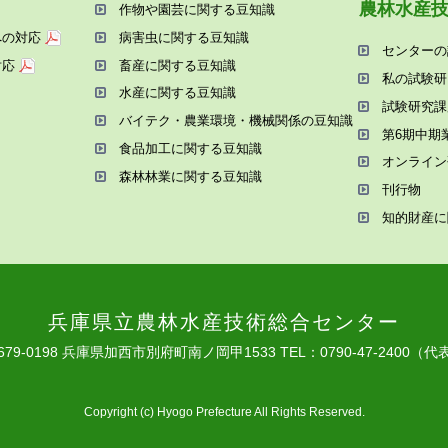
農林⽔産
作物や園芸に関する⾖知識
への対応
病害⾍に関する⾖知識
センターの
対応
畜産に関する⾖知識
私の試験研
⽔産に関する⾖知識
試験研究課
バイテク・農業環境・機械関係の⾖知識
第6期中期
⾷品加⼯に関する⾖知識
オンライン
森林林業に関する⾖知識
刊⾏物
知的財産に
兵庫県⽴農林⽔産技術総合センター
679-0198 兵庫県加⻄市別府町南ノ岡甲1533
TEL：0790-47-2400（代
Copyright (c) Hyogo Prefecture All Rights Reserved.