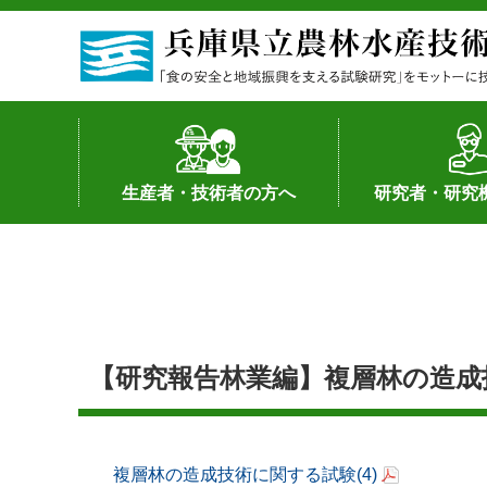
生産者・技術者の方へ
研究者・研究
野菜
果樹・花き
加工・流通
経営･現地情報
環境病害虫
畜産
森林林業
水産
基幹種雄牛の紹介
土地利用型作物
シーズ研究の成
産学官連携
知的財産の保有
知的財産の保有
研究員の受入
研究活動不正行
公的研究資金へ
研究者の紹介
【研究報告林業編】複層林の造成技
複層林の造成技術に関する試験
(4)