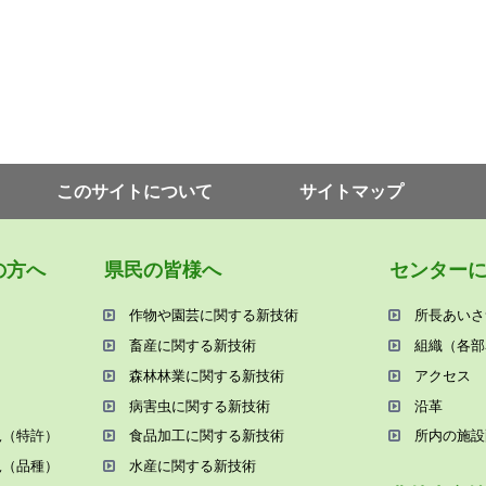
このサイトについて
サイトマップ
の⽅へ
県⺠の皆様へ
センター
作物や園芸に関する新技術
所⻑あいさ
畜産に関する新技術
組織（各部
森林林業に関する新技術
アクセス
病害⾍に関する新技術
沿⾰
況（特許）
⾷品加⼯に関する新技術
所内の施設
況（品種）
⽔産に関する新技術