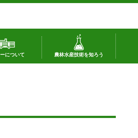
ーについて
農林水産技術を知ろう
署へのリンク）
配置図
つ
私の試験研究
試験研究課題
第6期中期業務計画
オンライン研究報告
刊行物
知的財産に関する相談窓口
センターの話題