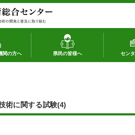
機関の方へ
県民の皆様へ
センタ
果
状況（特許）
状況（品種）
為への対応
の対応
畜産に関する新技術
森林林業に関する新技術
病害虫に関する新技術
食品加工に関する新技術
水産に関する新技術
作物や園芸に関する豆知識
病害虫に関する豆知識
畜産に関する豆知識
水産に関する豆知識
バイテク・農業環境・機械関係
食品加工に関する豆知識
森林林業に関する豆知識
作物や園芸に関する新技術
組織（各部
アクセス
沿革
所内の施設
所長あいさ
の豆知識
術に関する試験(4)