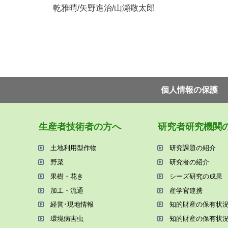
乾雅晴
/
矢野進治
/
山瀬敬太郎
個⼈情報の保護
⽣産者技術者の⽅へ
研究者研究機関
⼟地利⽤型作物
研究課題の紹介
野菜
研究者の紹介
果樹・花き
シーズ研究の成果
加⼯・流通
産学官連携
経営･現地情報
知的財産の保有状
環境病害⾍
知的財産の保有状