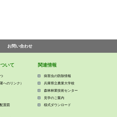
お問い合わせ
について
関連情報
つ
病害⾍の防除情報
署へのリンク）
兵庫県⽴農業⼤学校
森林林業技術センター
⾒学のご案内
配置図
様式ダウンロード