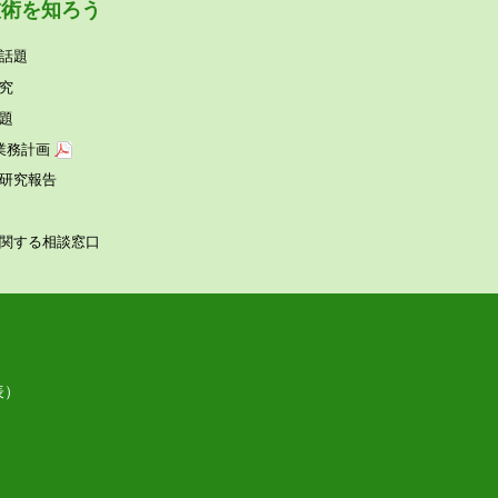
技術を知ろう
話題
究
題
業務計画
研究報告
関する相談窓⼝
表）