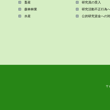
畜産
研究員の受⼊
森林林業
研究活動不正⾏為
⽔産
公的研究資金への
〒