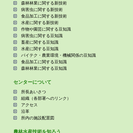
森林林業に関する新技術
病害⾍に関する新技術
⾷品加⼯に関する新技術
⽔産に関する新技術
作物や園芸に関する⾖知識
病害⾍に関する⾖知識
畜産に関する⾖知識
⽔産に関する⾖知識
バイテク・農業環境・機械関係の⾖知識
⾷品加⼯に関する⾖知識
森林林業に関する⾖知識
センターについて
所⻑あいさつ
組織（各部署へのリンク）
アクセス
沿⾰
所内の施設配置図
農林⽔産技術を知ろう