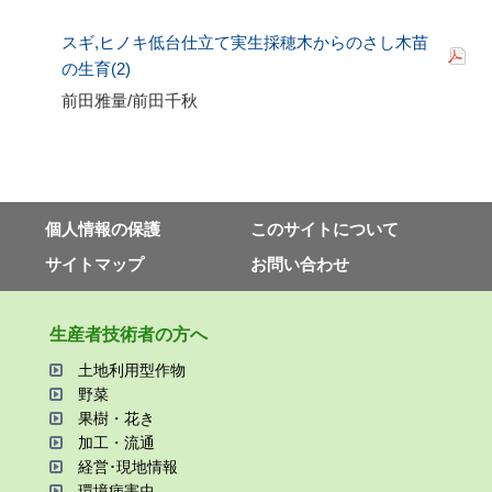
スギ
,
ヒノキ低台仕立て実生採穂木からのさし木苗
の生育
(2)
前田雅量
/
前田千秋
個⼈情報の保護
このサイトについて
サイトマップ
お問い合わせ
⽣産者技術者の⽅へ
⼟地利⽤型作物
野菜
果樹・花き
加⼯・流通
経営･現地情報
環境病害⾍