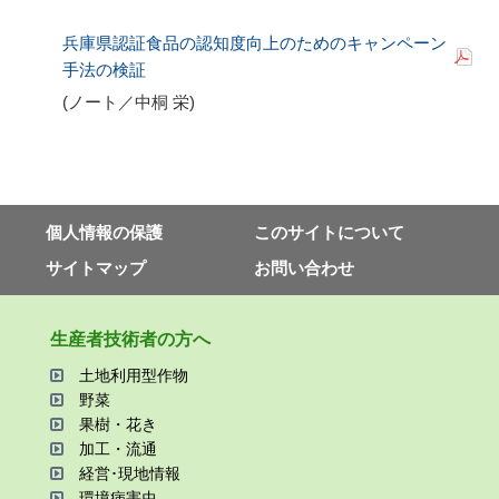
兵庫県認証食品の認知度向上のためのキャンペーン
手法の検証
(ノート／中桐 栄
)
個⼈情報の保護
このサイトについて
サイトマップ
お問い合わせ
⽣産者技術者の⽅へ
⼟地利⽤型作物
野菜
果樹・花き
加⼯・流通
経営･現地情報
環境病害⾍