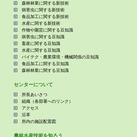
森林林業に関する新技術
病害⾍に関する新技術
⾷品加⼯に関する新技術
⽔産に関する新技術
作物や園芸に関する⾖知識
病害⾍に関する⾖知識
畜産に関する⾖知識
⽔産に関する⾖知識
バイテク・農業環境・機械関係の⾖知識
⾷品加⼯に関する⾖知識
森林林業に関する⾖知識
センターについて
所⻑あいさつ
組織（各部署へのリンク）
アクセス
沿⾰
所内の施設配置図
農林⽔産技術を知ろう