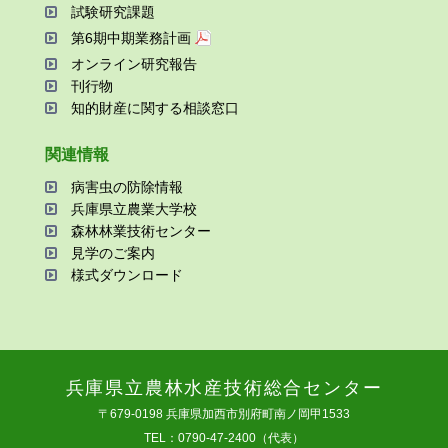
試験研究課題
第6期中期業務計画
オンライン研究報告
刊⾏物
知的財産に関する相談窓⼝
関連情報
病害⾍の防除情報
兵庫県⽴農業⼤学校
森林林業技術センター
⾒学のご案内
様式ダウンロード
兵庫県⽴農林⽔産技術総合センター
〒679-0198 兵庫県加⻄市別府町南ノ岡甲1533
TEL：0790-47-2400（代表）