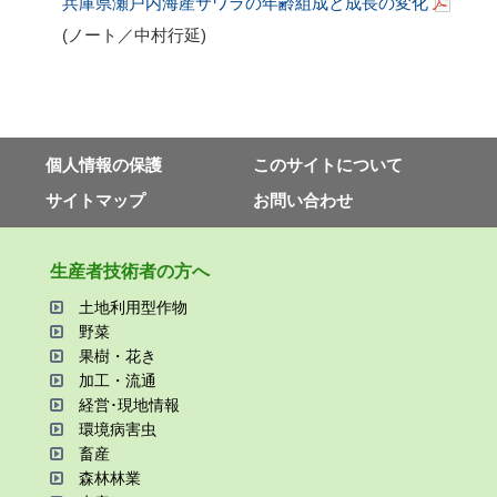
兵庫県瀬戸内海産サワラの年齢組成と成長の変化
(ノート／中村行延
)
個⼈情報の保護
このサイトについて
サイトマップ
お問い合わせ
⽣産者技術者の⽅へ
⼟地利⽤型作物
野菜
果樹・花き
加⼯・流通
経営･現地情報
環境病害⾍
畜産
森林林業