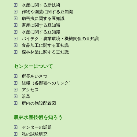
⽔産に関する新技術
作物や園芸に関する⾖知識
病害⾍に関する⾖知識
畜産に関する⾖知識
⽔産に関する⾖知識
バイテク・農業環境・機械関係の⾖知識
⾷品加⼯に関する⾖知識
森林林業に関する⾖知識
センターについて
所⻑あいさつ
組織（各部署へのリンク）
アクセス
沿⾰
所内の施設配置図
農林⽔産技術を知ろう
センターの話題
私の試験研究