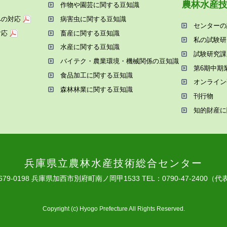
農林⽔産
作物や園芸に関する⾖知識
への対応
病害⾍に関する⾖知識
センターの
対応
畜産に関する⾖知識
私の試験研
⽔産に関する⾖知識
試験研究課
バイテク・農業環境・機械関係の⾖知識
第6期中期
⾷品加⼯に関する⾖知識
オンライン
森林林業に関する⾖知識
刊⾏物
知的財産に
兵庫県⽴農林⽔産技術総合センター
679-0198 兵庫県加⻄市別府町南ノ岡甲1533
TEL：0790-47-2400（代
Copyright (c) Hyogo Prefecture All Rights Reserved.