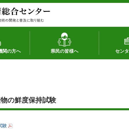
機関の方へ
県民の皆様へ
センタ
果
状況（特許）
状況（品種）
為への対応
の対応
畜産に関する新技術
森林林業に関する新技術
病害虫に関する新技術
食品加工に関する新技術
水産に関する新技術
作物や園芸に関する豆知識
病害虫に関する豆知識
畜産に関する豆知識
水産に関する豆知識
バイテク・農業環境・機械関係
食品加工に関する豆知識
森林林業に関する豆知識
作物や園芸に関する新技術
組織（各部
アクセス
沿革
所内の施設
所長あいさ
の豆知識
物の鮮度保持試験
試験