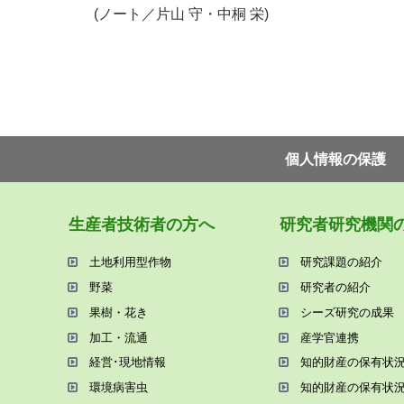
(ノート／片山 守・中桐 栄
)
個⼈情報の保護
⽣産者技術者の⽅へ
研究者研究機関
⼟地利⽤型作物
研究課題の紹介
野菜
研究者の紹介
果樹・花き
シーズ研究の成果
加⼯・流通
産学官連携
経営･現地情報
知的財産の保有状
環境病害⾍
知的財産の保有状