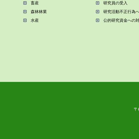
畜産
研究員の受⼊
森林林業
研究活動不正⾏為
⽔産
公的研究資金への
〒