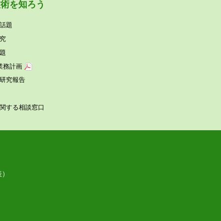
技術を知ろう
話題
究
題
業務計画
研究報告
関する相談窓⼝
表）