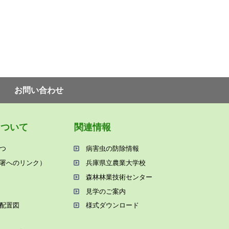
お問い合わせ
について
関連情報
つ
病害⾍の防除情報
署へのリンク）
兵庫県⽴農業⼤学校
森林林業技術センター
⾒学のご案内
配置図
様式ダウンロード