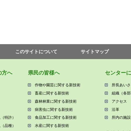
このサイトについて
サイトマップ
の⽅へ
県⺠の皆様へ
センター
作物や園芸に関する新技術
所⻑あいさ
畜産に関する新技術
組織（各部
森林林業に関する新技術
アクセス
病害⾍に関する新技術
沿⾰
況（特許）
⾷品加⼯に関する新技術
所内の施設
況（品種）
⽔産に関する新技術