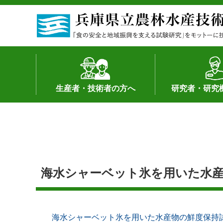
生産者・技術者の方へ
研究者・研究
野菜
果樹・花き
加工・流通
経営･現地情報
環境病害虫
畜産
森林林業
水産
基幹種雄牛の紹介
土地利用型作物
シーズ研究の成
産学官連携
知的財産の保有
知的財産の保有
研究員の受入
研究活動不正行
公的研究資金へ
研究者の紹介
海水シャーベット氷を用いた水産
海水シャーベット氷を用いた水産物の鮮度保持