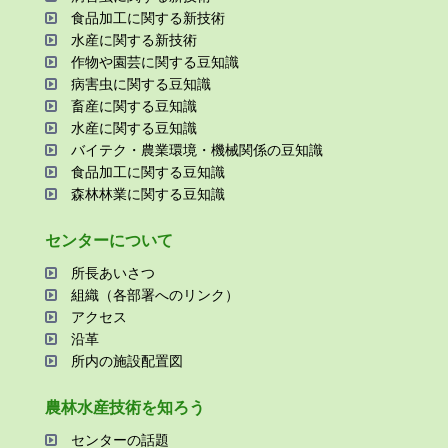
⾷品加⼯に関する新技術
⽔産に関する新技術
作物や園芸に関する⾖知識
病害⾍に関する⾖知識
畜産に関する⾖知識
⽔産に関する⾖知識
バイテク・農業環境・機械関係の⾖知識
⾷品加⼯に関する⾖知識
森林林業に関する⾖知識
センターについて
所⻑あいさつ
組織（各部署へのリンク）
アクセス
沿⾰
所内の施設配置図
農林⽔産技術を知ろう
センターの話題