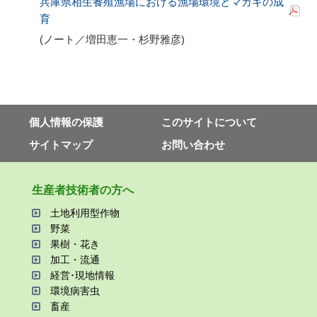
兵庫県相生養殖漁場における漁場環境とマガキの成
育
(ノート／増田恵一・杉野雅彦
)
個⼈情報の保護
このサイトについて
サイトマップ
お問い合わせ
⽣産者技術者の⽅へ
⼟地利⽤型作物
野菜
果樹・花き
加⼯・流通
経営･現地情報
環境病害⾍
畜産