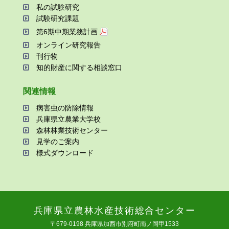
私の試験研究
試験研究課題
第6期中期業務計画
オンライン研究報告
刊⾏物
知的財産に関する相談窓⼝
関連情報
病害⾍の防除情報
兵庫県⽴農業⼤学校
森林林業技術センター
⾒学のご案内
様式ダウンロード
兵庫県⽴農林⽔産技術総合センター
〒679-0198 兵庫県加⻄市別府町南ノ岡甲1533