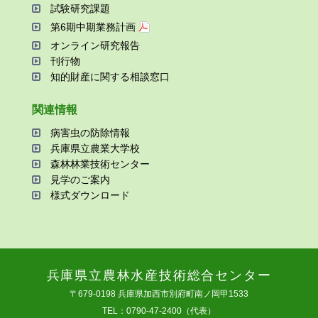
試験研究課題
第6期中期業務計画
オンライン研究報告
刊⾏物
知的財産に関する相談窓⼝
関連情報
病害⾍の防除情報
兵庫県⽴農業⼤学校
森林林業技術センター
⾒学のご案内
様式ダウンロード
兵庫県⽴農林⽔産技術総合センター
〒679-0198 兵庫県加⻄市別府町南ノ岡甲1533
TEL：0790-47-2400（代表）