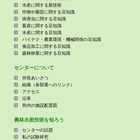
⽔産に関する新技術
作物や園芸に関する⾖知識
病害⾍に関する⾖知識
畜産に関する⾖知識
⽔産に関する⾖知識
バイテク・農業環境・機械関係の⾖知識
⾷品加⼯に関する⾖知識
森林林業に関する⾖知識
センターについて
所⻑あいさつ
組織（各部署へのリンク）
アクセス
沿⾰
所内の施設配置図
農林⽔産技術を知ろう
センターの話題
私の試験研究