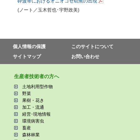
砕波帯におけるオニオコゼ幼魚の出現
(ノート／玉木哲也･宇野政美
)
個⼈情報の保護
このサイトについて
サイトマップ
お問い合わせ
⽣産者技術者の⽅へ
⼟地利⽤型作物
野菜
果樹・花き
加⼯・流通
経営･現地情報
環境病害⾍
畜産
森林林業