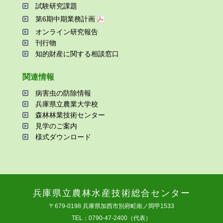
試験研究課題
第6期中期業務計画
オンライン研究報告
刊⾏物
知的財産に関する相談窓⼝
関連情報
病害⾍の防除情報
兵庫県⽴農業⼤学校
森林林業技術センター
⾒学のご案内
様式ダウンロード
兵庫県⽴農林⽔産技術総合センター
〒679-0198 兵庫県加⻄市別府町南ノ岡甲1533
TEL：0790-47-2400（代表）