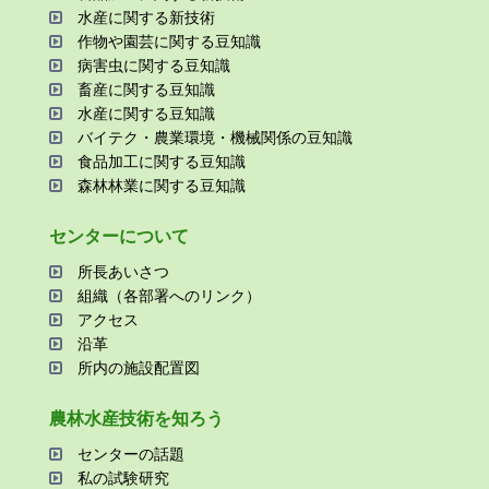
⽔産に関する新技術
作物や園芸に関する⾖知識
病害⾍に関する⾖知識
畜産に関する⾖知識
⽔産に関する⾖知識
バイテク・農業環境・機械関係の⾖知識
⾷品加⼯に関する⾖知識
森林林業に関する⾖知識
センターについて
所⻑あいさつ
組織（各部署へのリンク）
アクセス
沿⾰
所内の施設配置図
農林⽔産技術を知ろう
センターの話題
私の試験研究