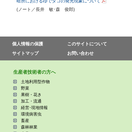
暗所におけるゆでダコの発光現象について
(ノート／長井 敏･森 俊郎
)
個⼈情報の保護
このサイトについて
サイトマップ
お問い合わせ
⽣産者技術者の⽅へ
⼟地利⽤型作物
野菜
果樹・花き
加⼯・流通
経営･現地情報
環境病害⾍
畜産
森林林業