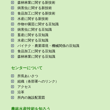
森林林業に関する新技術
病害⾍に関する新技術
⾷品加⼯に関する新技術
⽔産に関する新技術
作物や園芸に関する⾖知識
病害⾍に関する⾖知識
畜産に関する⾖知識
⽔産に関する⾖知識
バイテク・農業環境・機械関係の⾖知識
⾷品加⼯に関する⾖知識
森林林業に関する⾖知識
センターについて
所⻑あいさつ
組織（各部署へのリンク）
アクセス
沿⾰
所内の施設配置図
農林⽔産技術を知ろう