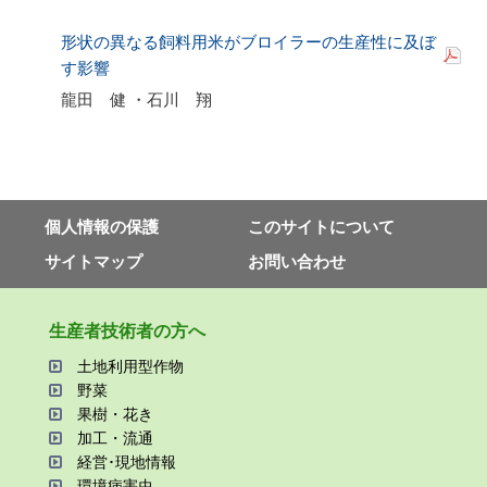
形状の異なる飼料用米がブロイラーの生産性に及ぼ
す影響
龍田 健 ・石川 翔
個⼈情報の保護
このサイトについて
サイトマップ
お問い合わせ
⽣産者技術者の⽅へ
⼟地利⽤型作物
野菜
果樹・花き
加⼯・流通
経営･現地情報
環境病害⾍