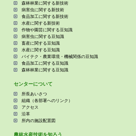
森林林業に関する新技術
病害⾍に関する新技術
⾷品加⼯に関する新技術
⽔産に関する新技術
作物や園芸に関する⾖知識
病害⾍に関する⾖知識
畜産に関する⾖知識
⽔産に関する⾖知識
バイテク・農業環境・機械関係の⾖知識
⾷品加⼯に関する⾖知識
森林林業に関する⾖知識
センターについて
所⻑あいさつ
組織（各部署へのリンク）
アクセス
沿⾰
所内の施設配置図
農林⽔産技術を知ろう