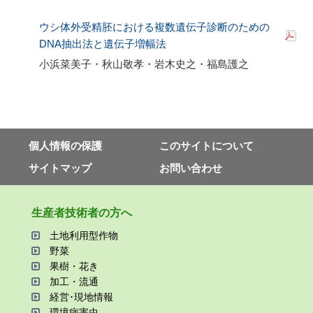
ウシ体外受精胚における複数遺伝子診断のための
DNA抽出法と遺伝子増幅法
小浜菜美子・秋山敬孝・岩木史之・福島護之
個⼈情報の保護
このサイトについて
サイトマップ
お問い合わせ
⽣産者技術者の⽅へ
⼟地利⽤型作物
野菜
果樹・花き
加⼯・流通
経営･現地情報
環境病害⾍