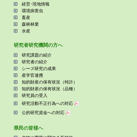
経営･現地情報
環境病害⾍
畜産
森林林業
⽔産
研究者研究機関の⽅へ
研究課題の紹介
研究者の紹介
シーズ研究の成果
産学官連携
知的財産の保有状況（特許）
知的財産の保有状況（品種）
研究員の受⼊
研究活動不正⾏為への対応
公的研究資金への対応
県⺠の皆様へ