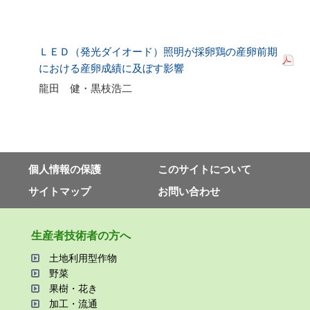
ＬＥＤ（発光ダイオード）照明が採卵鶏の産卵前期
における産卵成績に及ぼす影響
龍田 健・黒枝浩二
個⼈情報の保護
このサイトについて
サイトマップ
お問い合わせ
⽣産者技術者の⽅へ
⼟地利⽤型作物
野菜
果樹・花き
加⼯・流通