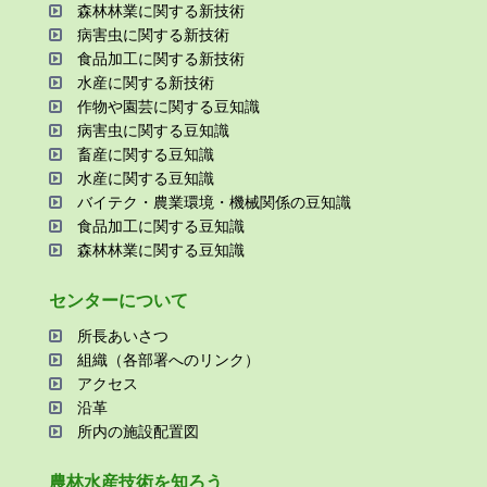
森林林業に関する新技術
病害⾍に関する新技術
⾷品加⼯に関する新技術
⽔産に関する新技術
作物や園芸に関する⾖知識
病害⾍に関する⾖知識
畜産に関する⾖知識
⽔産に関する⾖知識
バイテク・農業環境・機械関係の⾖知識
⾷品加⼯に関する⾖知識
森林林業に関する⾖知識
センターについて
所⻑あいさつ
組織（各部署へのリンク）
アクセス
沿⾰
所内の施設配置図
農林⽔産技術を知ろう