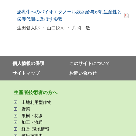
泌乳牛へのバイオエタノール残さ給与が乳生産性と
栄養代謝に及ぼす影響
生田健太郎 ・ 山口悦司 ・ 片岡 敏
個⼈情報の保護
このサイトについて
サイトマップ
お問い合わせ
⽣産者技術者の⽅へ
⼟地利⽤型作物
野菜
果樹・花き
加⼯・流通
経営･現地情報
環境病害⾍