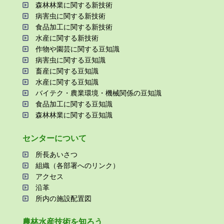
森林林業に関する新技術
病害⾍に関する新技術
⾷品加⼯に関する新技術
⽔産に関する新技術
作物や園芸に関する⾖知識
病害⾍に関する⾖知識
畜産に関する⾖知識
⽔産に関する⾖知識
バイテク・農業環境・機械関係の⾖知識
⾷品加⼯に関する⾖知識
森林林業に関する⾖知識
センターについて
所⻑あいさつ
組織（各部署へのリンク）
アクセス
沿⾰
所内の施設配置図
農林⽔産技術を知ろう