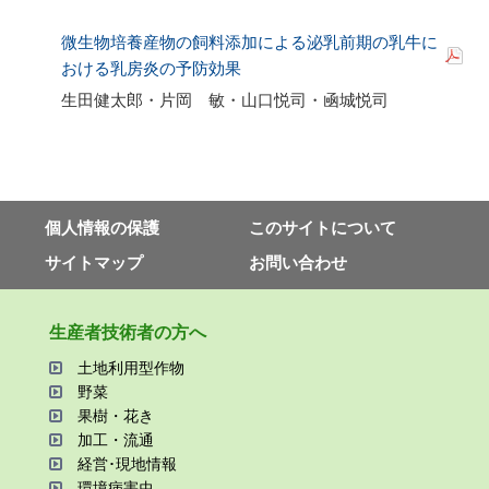
微生物培養産物の飼料添加による泌乳前期の乳牛に
おける乳房炎の予防効果
生田健太郎・片岡 敏・山口悦司・凾城悦司
個⼈情報の保護
このサイトについて
サイトマップ
お問い合わせ
⽣産者技術者の⽅へ
⼟地利⽤型作物
野菜
果樹・花き
加⼯・流通
経営･現地情報
環境病害⾍