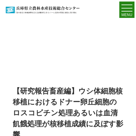
MENU
【研究報告畜産編】ウシ体細胞核
移植におけるドナー卵丘細胞の
ロスコビチン処理あるいは血清
飢餓処理が核移植成績に及ぼす影
響