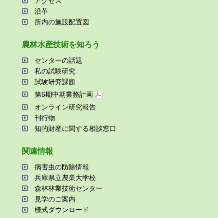
アクセス
沿⾰
所内の施設配置図
農林⽔産技術を知ろう
センターの話題
私の試験研究
試験研究課題
第6期中期業務計画
オンライン研究報告
刊⾏物
知的財産に関する相談窓⼝
関連情報
病害⾍の防除情報
兵庫県⽴農業⼤学校
森林林業技術センター
⾒学のご案内
様式ダウンロード