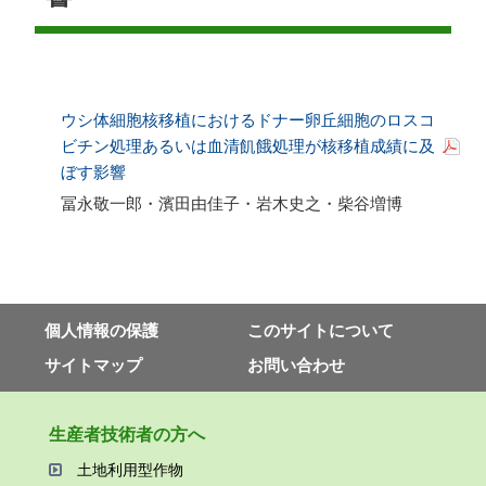
ウシ体細胞核移植におけるドナー卵丘細胞のロスコ
ビチン処理あるいは血清飢餓処理が核移植成績に及
ぼす影響
冨永敬一郎・濱田由佳子・岩木史之・柴谷増博
個⼈情報の保護
このサイトについて
サイトマップ
お問い合わせ
⽣産者技術者の⽅へ
⼟地利⽤型作物