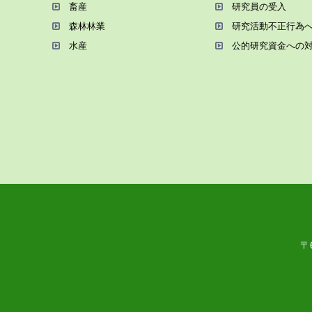
畜産
研究員の受⼊
森林林業
研究活動不正⾏為
⽔産
公的研究資金への
〒