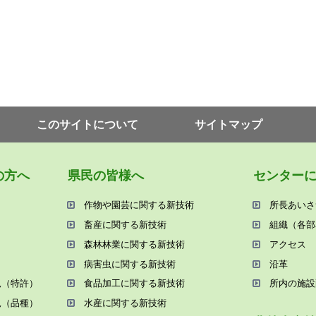
このサイトについて
サイトマップ
の⽅へ
県⺠の皆様へ
センター
作物や園芸に関する新技術
所⻑あいさ
畜産に関する新技術
組織（各部
森林林業に関する新技術
アクセス
病害⾍に関する新技術
沿⾰
況（特許）
⾷品加⼯に関する新技術
所内の施設
況（品種）
⽔産に関する新技術