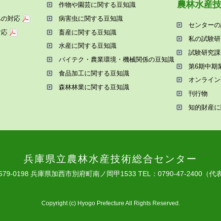
農林⽔産
作物や園芸に関する⾖知識
への対応
病害⾍に関する⾖知識
センターの
対応
畜産に関する⾖知識
私の試験研
⽔産に関する⾖知識
試験研究課
バイテク・農業環境・機械関係の⾖知識
第6期中期
⾷品加⼯に関する⾖知識
オンライン
森林林業に関する⾖知識
刊⾏物
知的財産に
兵庫県⽴農林⽔産技術総合センター
679-0198 兵庫県加⻄市別府町南ノ岡甲1533
TEL：0790-47-2400（代
Copyright (c) Hyogo Prefecture All Rights Reserved.