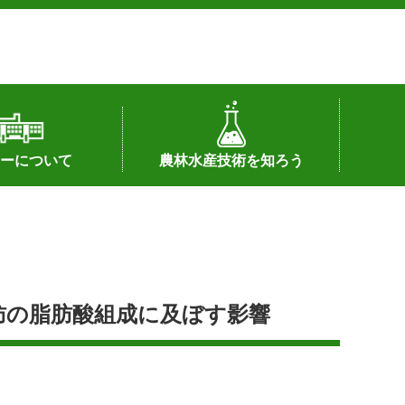
ーについて
農林水産技術を知ろう
署へのリンク）
配置図
つ
私の試験研究
試験研究課題
第6期中期業務計画
オンライン研究報告
刊行物
知的財産に関する相談窓口
センターの話題
肪の脂肪酸組成に及ぼす影響