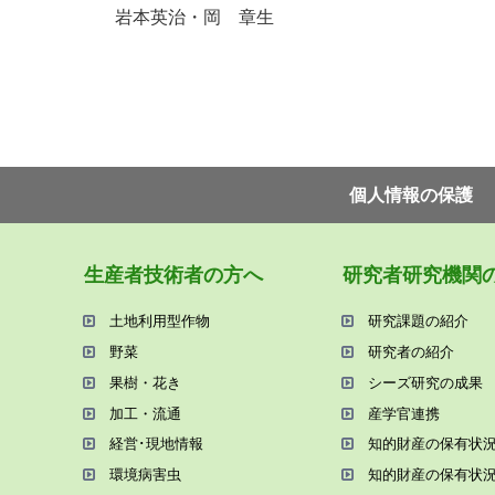
岩本英治・岡 章生
個⼈情報の保護
⽣産者技術者の⽅へ
研究者研究機関
⼟地利⽤型作物
研究課題の紹介
野菜
研究者の紹介
果樹・花き
シーズ研究の成果
加⼯・流通
産学官連携
経営･現地情報
知的財産の保有状
環境病害⾍
知的財産の保有状