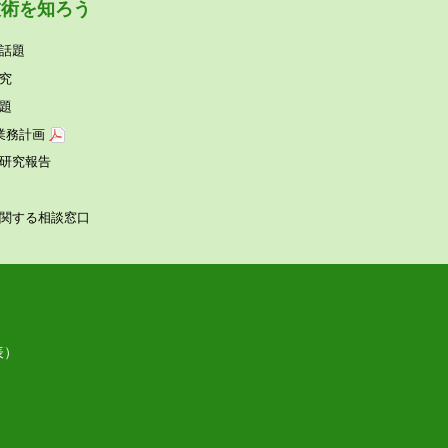
技術を知ろう
話題
究
題
業務計画
研究報告
関する相談窓⼝
表）