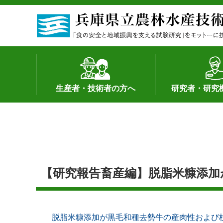
生産者・技術者の方へ
研究者・研究
野菜
果樹・花き
加工・流通
経営･現地情報
環境病害虫
畜産
森林林業
水産
基幹種雄牛の紹介
土地利用型作物
シーズ研究の成
産学官連携
知的財産の保有
知的財産の保有
研究員の受入
研究活動不正行
公的研究資金へ
研究者の紹介
【研究報告畜産編】脱脂米糠添加
脱脂米糠添加が黒毛和種去勢牛の産肉性および