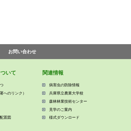
お問い合わせ
について
関連情報
つ
病害⾍の防除情報
署へのリンク）
兵庫県⽴農業⼤学校
森林林業技術センター
⾒学のご案内
配置図
様式ダウンロード