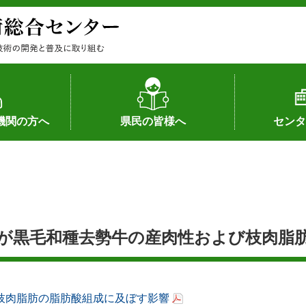
機関の方へ
県民の皆様へ
センタ
果
状況（特許）
状況（品種）
為への対応
の対応
畜産に関する新技術
森林林業に関する新技術
病害虫に関する新技術
食品加工に関する新技術
水産に関する新技術
作物や園芸に関する豆知識
病害虫に関する豆知識
畜産に関する豆知識
水産に関する豆知識
バイテク・農業環境・機械関係
食品加工に関する豆知識
森林林業に関する豆知識
作物や園芸に関する新技術
組織（各部
アクセス
沿革
所内の施設
所長あいさ
の豆知識
が黒毛和種去勢牛の産肉性および枝肉脂
枝肉脂肪の脂肪酸組成に及ぼす影響