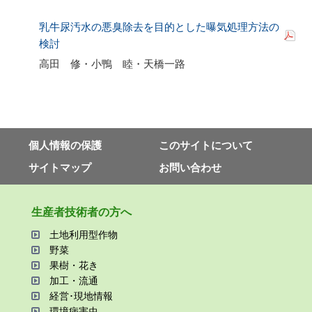
乳牛尿汚水の悪臭除去を目的とした曝気処理方法の
検討
高田 修・小鴨 睦・天橋一路
個⼈情報の保護
このサイトについて
サイトマップ
お問い合わせ
⽣産者技術者の⽅へ
⼟地利⽤型作物
野菜
果樹・花き
加⼯・流通
経営･現地情報
環境病害⾍