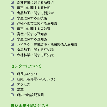
森林林業に関する新技術
病害⾍に関する新技術
⾷品加⼯に関する新技術
⽔産に関する新技術
作物や園芸に関する⾖知識
病害⾍に関する⾖知識
畜産に関する⾖知識
⽔産に関する⾖知識
バイテク・農業環境・機械関係の⾖知識
⾷品加⼯に関する⾖知識
森林林業に関する⾖知識
センターについて
所⻑あいさつ
組織（各部署へのリンク）
アクセス
沿⾰
所内の施設配置図
農林⽔産技術を知ろう